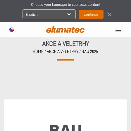
Choose your language to see local content
expand_more
close
English
menu
AKCE A VELETRHY
HOME
/
AKCE A VELETRHY
/
BAU 2025