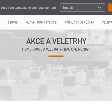
expand_more
oose your language to see local content
English
SERVIS
HLAVNÍ KOMPETENCE
PŘÍKLADY ÚSPĚCHU
VELETR
AKCE A VELETRHY
HOME
/
AKCE A VELETRHY
/
BAU ONLINE 2021