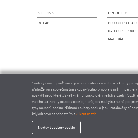
SKUPINA
PRODUKTY
VOILÀP
PRODUKTY OD A DO
KATEGORIE PROD
MATERIÁL
Soubory cookie používáme pro personalizaci obsahu a reklamy, pro o
přidruženými společnostmi skupiny Voilàp Group a s našimi partnery,
poskytli nebo které získali v rámci poskytování jejich služeb. Použi
vašeho zařízení ty soubory cookie, které jsou nezbytně nutné pro pro
typy souborů cookie. Některé soubory cookie jsou instalovány během
kdykoli odvolat nebo změnit
kliknutím zde.
elum
Nastavit soubory cookie