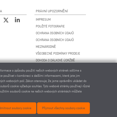
NA
PRÁVNÍ UPOZORNĚNÍ
IMPRESUM
POUŽITÉ FOTOGRAFIE
OCHRANA OSOBNÍCH ÚDAJŮ
OCHRANA OSOBNÍCH ÚDAJŮ
MEZINÁRODNĚ
VŠEOBECNÉ PODMÍNKY PRODEJE
DOHODA O DÁLKOVÉ ÚDRŽBĚ
NASTAVENÍ COOKIES
Informace o způsobu použití našich webových stránek sdílíme s
KODEX CHOVÁNÍ DODAVATELŮ
ce používat v kombinaci s dalšími informacemi, které jste jim
šných webových polí. Zákon stanovuje, že jsme oprávněni ukládat do
 souborů cookie vyžaduje souhlas. Tyto webové stránky používají různé
s použitím souborů cookie na našich webových stránkách můžete
.com
dmítnout soubory cookie
Přijmout všechny soubory cookie