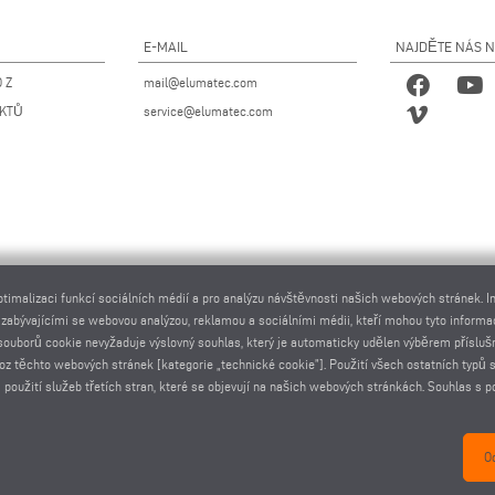
E-MAIL
NAJDĚTE NÁS 
 Z
mail@elumatec.com
UKTŮ
service@elumatec.com
ptimalizaci funkcí sociálních médií a pro analýzu návštěvnosti našich webových stránek. 
 zabývajícími se webovou analýzou, reklamou a sociálními médii, kteří mohou tyto informa
tí souborů cookie nevyžaduje výslovný souhlas, který je automaticky udělen výběrem příslu
voz těchto webových stránek [kategorie „technické cookie”]. Použití všech ostatních typů
 použití služeb třetích stran, které se objevují na našich webových stránkách. Souhlas 
atec AG - Pinacher Straße 61 - 75417 Mühlacker - Germany - Phone
+49 7041-14 0
-
mail@elumatec
O
elumatec AG infocenter - Lugwaldstraße 20 - 75417 Mühlacker - Germany