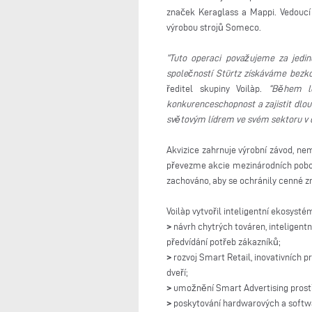
značek Keraglass a Mappi. Vedoucí 
výrobou strojů Someco.
“Tuto operaci považujeme za jedine
společností Stürtz získáváme bezk
ředitel skupiny Voilàp.
“Během le
konkurenceschopnost a zajistit dlou
světovým lídrem ve svém sektoru v do
Akvizice zahrnuje výrobní závod, nem
převezme akcie mezinárodních poboče
zachováno, aby se ochránily cenné z
Voilàp vytvořil inteligentní ekosysté
>
návrh chytrých továren, inteligentn
předvídání potřeb zákazníků;
>
rozvoj Smart Retail, inovativních 
dveří;
>
umožnění Smart Advertising prostř
>
poskytování hardwarových a softwar