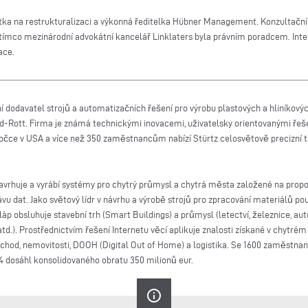
rtka na restrukturalizaci a výkonná ředitelka Hübner Management. Konzultačn
 zatímco mezinárodní advokátní kancelář Linklaters byla právním poradcem. I
ace.
í dodavatel strojů a automatizačních řešení pro výrobu plastových a hliníkový
ed-Rott. Firma je známá technickými inovacemi, uživatelsky orientovanými ře
pobočce v USA a více než 350 zaměstnancům nabízí Stürtz celosvětově precizní 
navrhuje a vyrábí systémy pro chytrý průmysl a chytrá města založené na pro
vu dat. Jako světový lídr v návrhu a výrobě strojů pro zpracování materiálů pou
oilàp obsluhuje stavební trh (Smart Buildings) a průmysl (letectví, železnice, a
atd.). Prostřednictvím řešení Internetu věcí aplikuje znalosti získané v chytr
chod, nemovitosti, DOOH (Digital Out of Home) a logistika. Se 1600 zaměstnanc
4 dosáhl konsolidovaného obratu 350 milionů eur.
info_outline