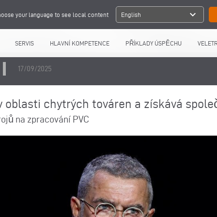
expand_more
oose your language to see local content
English
SERVIS
HLAVNÍ KOMPETENCE
PŘÍKLADY ÚSPĚCHU
VELETR
17/09/2025
 v oblasti chytrých továren a získává spole
trojů na zpracování PVC