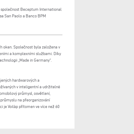
í společnost Beceptum International
ntesa San Paolo a Banco BPM
ch oken. Společnost byla založena v
šeními a komplexními službami. Díky
technologii „Made in Germany“.
pojených hardwarových a
žívaných v inteligentní a udržitelné
utomobilový průmysl, osvětlení,
ém průmyslu na přeorganizování
i je Voilàp přítomen ve více než 60