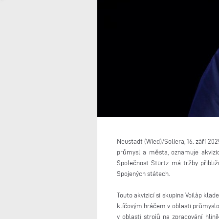
Neustadt (Wied)/Soliera, 16. září 202
průmysl a města, oznamuje akvizic
Společnost Stürtz má tržby přibliž
Spojených státech.
Touto akvizicí si skupina Voilàp klad
klíčovým hráčem v oblasti průmyslový
v oblasti strojů na zpracování hli