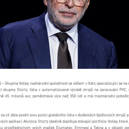
5 – Skupina Voilàp, nadnárodní společnost se sídlem v Itálii, specializující se 
i skupiny Stürtz, lídra v automatizované výrobě strojů na zpracování PVC
ně 65 milionů eur, zaměstnává více než 350 lidí a má mezinárodní pobočky
e za cíl dále posílit svou pozici globálního lídra v dodávkách špičkových strojů
ch aplikací. Akvizice Stürtz ideálně doplňuje stávající portfolio Voilàp, které
níku prostřednictvím svých značek Elumatec, Emmegi a Tekna a v oblasti zp