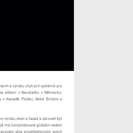
na návrh a výrobu chytrých systémů pro
, se sídlem v Neustadtu v Německu.
 v Kanadě, Polsku, Velké Británii a
 pro výrobu oken a fasád a zároveň být
 již má konsolidované globální vedení
racování skla prostřednictvím svých