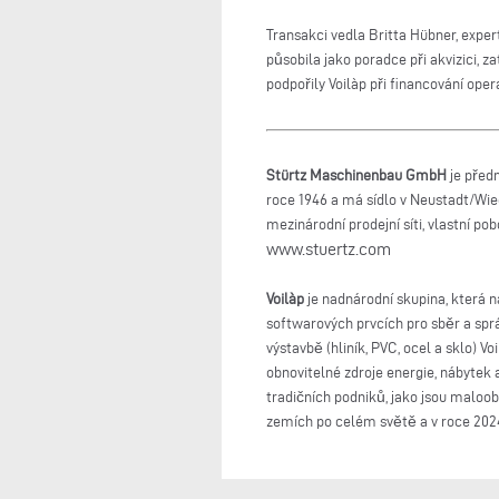
Transakci vedla Britta Hübner, expe
působila jako poradce při akvizici,
podpořily Voilàp při financování oper
Stürtz Maschinenbau GmbH
je předn
roce 1946 a má sídlo v Neustadt/Wi
mezinárodní prodejní síti, vlastní 
www.stuertz.com
Voilàp
je nadnárodní skupina, která 
softwarových prvcích pro sběr a sprá
výstavbě (hliník, PVC, ocel a sklo) V
obnovitelné zdroje energie, nábytek 
tradičních podniků, jako jsou maloob
zemích po celém světě a v roce 202