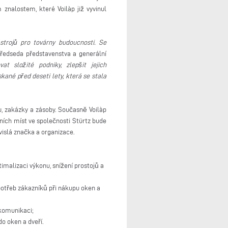
znalostem, které Voilàp již vyvinul
 strojů pro továrny budoucnosti. Se
předseda představenstva a generální
t složité podniky, zlepšit jejich
ané před deseti lety, která se stala
lu, zakázky a zásoby. Současně Voilàp
ních míst ve společnosti Stürtz bude
vislá značka a organizace.
timalizaci výkonu, snížení prostojů a
potřeb zákazníků při nákupu oken a
komunikaci;
o oken a dveří.