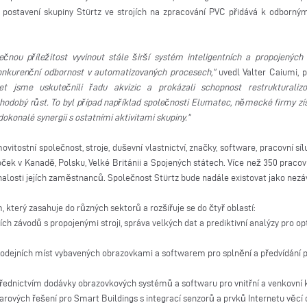
postavení skupiny Stürtz ve strojích na zpracování PVC přidává k odborným 
čnou příležitost vyvinout stále širší systém inteligentních a propojených
onkurenční odbornost v automatizovaných procesech,”
uvedl Valter Caiumi, 
t jsme uskutečnili řadu akvizic a prokázali schopnost restrukturalizova
hodobý růst. To byl případ například společnosti Elumatec, německé firmy získ
konalé synergii s ostatními aktivitami skupiny.”
ovitostní společnost, stroje, duševní vlastnictví, značky, software, pracovní sí
k v Kanadě, Polsku, Velké Británii a Spojených státech. Více než 350 pracov
nalosti jejích zaměstnanců. Společnost Stürtz bude nadále existovat jako nezá
m, který zasahuje do různých sektorů a rozšiřuje se do čtyř oblastí:
ích závodů s propojenými stroji, správa velkých dat a prediktivní analýzy pro op
prodejních míst vybavených obrazovkami a softwarem pro splnění a předvídání 
ednictvím dodávky obrazovkových systémů a softwaru pro vnitřní a venkovní 
ových řešení pro Smart Buildings s integrací senzorů a prvků Internetu věcí d