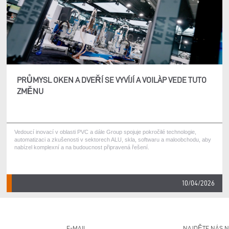
PRŮMYSL OKEN A DVEŘÍ SE VYVÍJÍ A VOILÀP VEDE TUTO
ZMĚNU
Vedoucí inovací v oblasti PVC a dále Group spojuje pokročilé technologie,
automatizaci a zkušenosti v sektorech ALU, skla, softwaru a maloobchodu, aby
nabízel komplexní a na budoucnost připravená řešení.
10/04/2026
E-MAIL
NAJDĚTE NÁS 