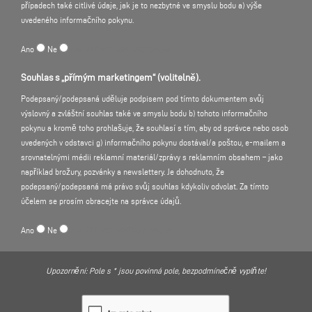
případech také citlivé údaje, jak je to nezbytné ve smyslu bodu a) výše
adresu. Tyto údaje jsou ukládány odděleně od ostatních údajů, které zadáte
uvedeného informačního pokynu.
v rámci používání naší nabídky. Přiřazení těchto údajů k určité osobě se
neprovádí. Údaje se zaprotokolují, aby se zaručila bezpečnost systému, a
Ano
Ne
ndr: Kliknutí platí jako podpis
následně se vymažou.
Souhlas s „přímým marketingem“ (volitelně).
3. Shromažďování a zpracování osobních údajů
Osobní údaje jsou shromažďovány a zpracovávány pouze v případě, že nám je
Podepsaný/podepsaná uděluje podpisem pod tímto dokumentem svůj
poskytnete sami na naší webové prezentaci. To je možné následujícím
výslovný a zvláštní souhlas také ve smyslu bodu b) tohoto informačního
způsobem:
pokynu a kromě toho prohlašuje, že souhlasí s tím, aby od správce nebo osob
uvedených v odstavci g) informačního pokynu dostával/a poštou, e-mailem a
3.1 Zpracování údajů při použití našich formulářů
srovnatelnými médii reklamní materiál/zprávy s reklamním obsahem – jako
Máte možnost spojit se s námi na našich internetových stránkách
například brožury, pozvánky a newslettery. Je dohodnuto, že
prostřednictvím následujících kontaktních formulářů:
podepsaný/podepsaná má právo svůj souhlas kdykoliv odvolat. Za tímto
- Přihlášení k "Pohled za kulisy"
účelem se prosím obracejte na správce údajů.
- Dotazy k našim produktům
- Dotazy k servisním službám
Ano
Ne
ndr: Kliknutí platí jako podpis
- Přihlášení na veletrh
- Kontaktní dotaz (všeobecně, k prodeji, k tiskovým sdělením, k personálním
otázkám jako zaměstnání a kariéra)
Upozornění: Pole s * jsou povinná pole, bezpodmínečně vyplňte!
Jaké osobní údaje nám budou předány, vyplývá z uživatelského rozhraní
platného pro příslušný úsek, které se použije pro navázání kontaktu.