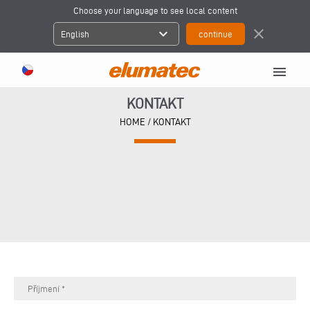
Choose your language to see local content
expand_more
close
English
menu
KONTAKT
HOME
/
KONTAKT