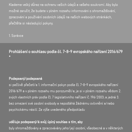
Klademe velký důraz na ochranu vašich údajů a vašeho soukromí. Aby bylo
možné zaručit, že budete v plném rozsahu informováni o shromažďování,
zpracování a používání osobních údajů na našich webových stránkách,
přečtěte si následující pokyny.
1. Správce
Vaše údaje jsou zpracovávány jménem a z pověření společnosti
elumatec AG
Prohlášení o souhlasu podle čl. 7-8-9 evropského nařízení 2016/679
Pinacher Straße 61
*
75417 Mühlacker
Správce a jednatel (CEO) Paolo Bianchi
Náš pověřenec pro ochranu osobních údajů je k zastižení na výše uvedené
Podepsaný/podepsaná
poštovní adrese nebo e-mailové adrese
si pečlivě přečetl/a 1. informační pokyn podle čl. 7-8-9 evropského nařízení
datenschutzbeauftragter@elumatec.com.
2016/679 a v plném rozsahu mu porozuměl/a; je si v plném rozsahu vědom 2.
svých vlastních práv podle čl. 7 legislativního nařízení č. 196/2003; a jedná 3.
bez omezení své osobní svobody a nepodléhá žádnému ovlivnění a/nebo
2. Shromažďování údajů k systémově interním účelům
psychickému násilí. Za výše uvedeného předpokladu
Váš internetový prohlížeč zašle při návštěvě našich webových stránek
z technických důvodů automaticky údaje na náš webový server. Jedná se
uděluje podepsaný/á svůj úplný souhlas s tím, aby
mimo jiné o datum a přesný čas přístupu, URL odkazující webové stránky,
byly shromažďovány a zpracovávány jeho/její osobní, všeobecné a v některých
vyhledaný soubor, typ prohlížeče, operační systém a vaši používanou IP