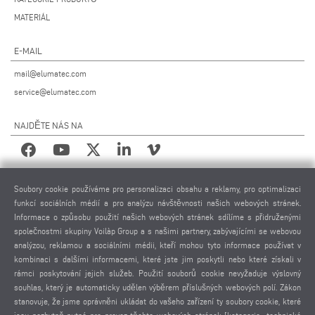
MATERIÁL
E-MAIL
mail@elumatec.com
service@elumatec.com
NAJDĚTE NÁS NA
PRÁVNÍ UPOZORNĚNÍ
Soubory cookie používáme pro personalizaci obsahu a reklamy, pro optimalizaci
funkcí sociálních médií a pro analýzu návštěvnosti našich webových stránek.
IMPRESUM
Informace o způsobu použití našich webových stránek sdílíme s přidruženými
POUŽITÉ FOTOGRAFIE
společnostmi skupiny Voilàp Group a s našimi partnery, zabývajícími se webovou
analýzou, reklamou a sociálními médii, kteří mohou tyto informace používat v
OCHRANA OSOBNÍCH ÚDAJŮ
kombinaci s dalšími informacemi, které jste jim poskytli nebo které získali v
OCHRANA OSOBNÍCH ÚDAJŮ MEZINÁRODNĚ
rámci poskytování jejich služeb. Použití souborů cookie nevyžaduje výslovný
VŠEOBECNÉ PODMÍNKY PRODEJE
souhlas, který je automaticky udělen výběrem příslušných webových polí. Zákon
DOHODA O DÁLKOVÉ ÚDRŽBĚ
stanovuje, že jsme oprávněni ukládat do vašeho zařízení ty soubory cookie, které