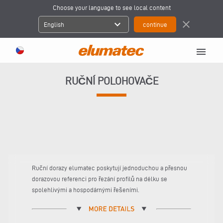
Choose your language to see local content
expand_more
close
English
menu
RUČNÍ POLOHOVAČE
Ruční dorazy elumatec poskytují jednoduchou a přesnou
dorazovou referenci pro řezání profilů na délku se
spolehlivými a hospodárnými řešeními.