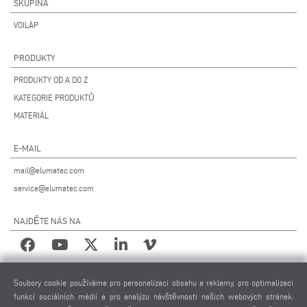
SKUPINA
VOILÀP
PRODUKTY
PRODUKTY OD A DO Z
KATEGORIE PRODUKTŮ
MATERIÁL
E-MAIL
mail@elumatec.com
service@elumatec.com
NAJDĚTE NÁS NA
PRÁVNÍ UPOZORNĚNÍ
Soubory cookie používáme pro personalizaci obsahu a reklamy, pro optimalizaci
funkcí sociálních médií a pro analýzu návštěvnosti našich webových stránek.
IMPRESUM