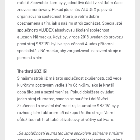
městě Zeewolde. Tam byly jednotlivé části v krátkém čase
znovu smontovány. Pokud jde o nás, ALUDEX je pevně
organizovaná společnost, která je velmi dobře
obeznámena s tím, jak s našimi stroji zacházet. Specialisté
společnosti ALUDEX absolvovali školení společnosti
elucad v Německu. Když byl v roce 2018 uveden do provozu
první stroj SBZ 151, byli ve společnosti Aludex přítomni
specialisté z Německa, aby zorganizovali nasazení stroje a
pomohli s ním.
The third SBZ 151
S našimi stroji již má tato společnost zkušenosti, což vede
k určitým pozitivním vedlejším účinkům, jako je kratší
doba školení a seznámení se. Pokud dokážete ovládat
jeden stroj elumatec, snadno se naučíte i další věci.
Zkušenosti s prvními dvěma stroji elumatec SBZ 151 byly
rozhodujícím faktorem při nákupu třetího stroje. Velmi
důležitou roli hrál také uživatelsky přívětivý software.
„Se společností elumatec jsme spokojeni, zejména s místní