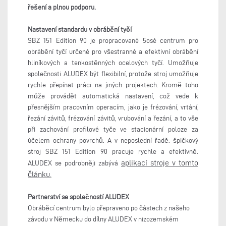
řešení a plnou podporu.
Nastavení standardu v obrábění tyčí
SBZ 151 Edition 90 je propracované 5osé centrum pro
obrábění tyčí určené pro všestranné a efektivní obrábění
hliníkových a tenkostěnných ocelových tyčí. Umožňuje
společnosti ALUDEX být flexibilní, protože stroj umožňuje
rychle přepínat práci na jiných projektech. Kromě toho
může provádět automatická nastavení, což vede k
přesnějším pracovním operacím, jako je frézování, vrtání,
řezání závitů, frézování závitů, vrubování a řezání, a to vše
při zachování profilové tyče ve stacionární poloze za
účelem ochrany povrchů. A v neposlední řadě: špičkový
stroj SBZ 151 Edition 90 pracuje rychle a efektivně.
aplikací stroje v tomto
ALUDEX se podrobněji zabývá
článku.
Partnerství se společností ALUDEX
Obráběcí centrum bylo přepraveno po částech z našeho
závodu v Německu do dílny ALUDEX v nizozemském