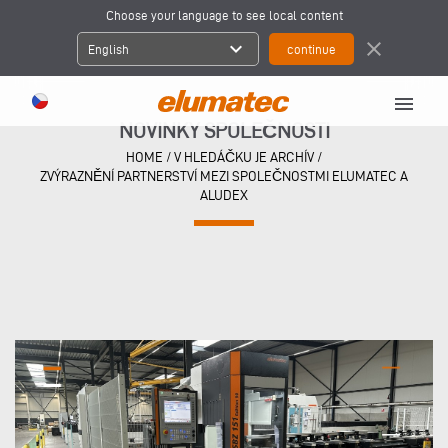
Choose your language to see local content
expand_more
close
English
menu
NOVINKY SPOLEČNOSTI
HOME
/
V HLEDÁČKU JE ARCHÍV
/
ZVÝRAZNĚNÍ PARTNERSTVÍ MEZI SPOLEČNOSTMI ELUMATEC A
ALUDEX