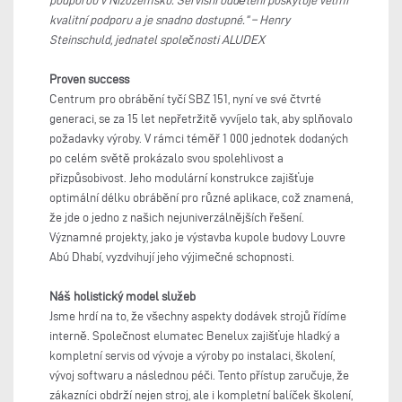
podporou v Nizozemsku. Servisní oddělení poskytuje velmi
kvalitní podporu a je snadno dostupné.“ – Henry
Steinschuld, jednatel společnosti ALUDEX
Proven success
Centrum pro obrábění tyčí SBZ 151, nyní ve své čtvrté
generaci, se za 15 let nepřetržitě vyvíjelo tak, aby splňovalo
požadavky výroby. V rámci téměř 1 000 jednotek dodaných
po celém světě prokázalo svou spolehlivost a
přizpůsobivost. Jeho modulární konstrukce zajišťuje
optimální délku obrábění pro různé aplikace, což znamená,
že jde o jedno z našich nejuniverzálnějších řešení.
Významné projekty, jako je výstavba kupole budovy Louvre
Abú Dhabí, vyzdvihují jeho výjimečné schopnosti.
Náš holistický model služeb
Jsme hrdí na to, že všechny aspekty dodávek strojů řídíme
interně. Společnost elumatec Benelux zajišťuje hladký a
kompletní servis od vývoje a výroby po instalaci, školení,
vývoj softwaru a následnou péči. Tento přístup zaručuje, že
zákazníci obdrží nejen stroj, ale i kompletní balíček školení,