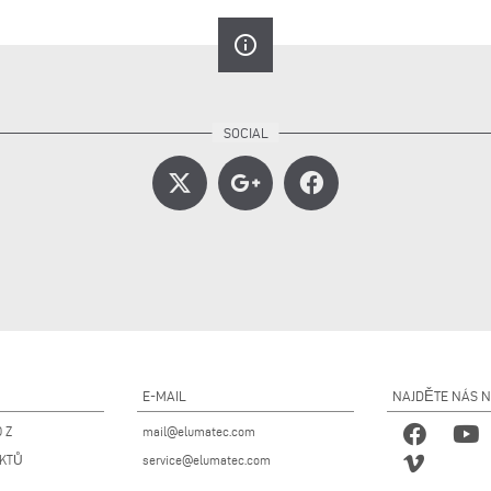
info_outline
E-MAIL
NAJDĚTE NÁS 
 Z
mail@elumatec.com
UKTŮ
service@elumatec.com