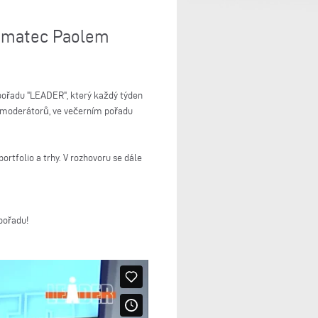
elumatec Paolem
pořadu "LEADER", který každý týden
h moderátorů, ve večerním pořadu
rtfolio a trhy. V rozhovoru se dále
pořadu!