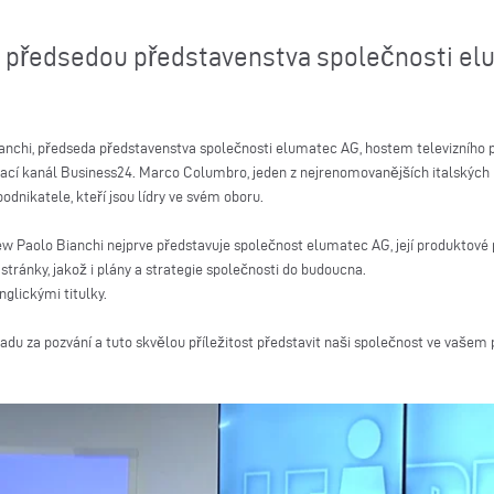
 s předsedou představenstva společnosti 
anchi, předseda představenstva společnosti elumatec AG, hostem televizního 
ysílací kanál Business24. Marco Columbro, jeden z nejrenomovanějších italskýc
dnikatele, kteří jsou lídry ve svém oboru.
 Paolo Bianchi nejprve představuje společnost elumatec AG, její produktové po
stránky, jakož i plány a strategie společnosti do budoucna.
anglickými titulky.
u za pozvání a tuto skvělou příležitost představit naši společnost ve vašem 