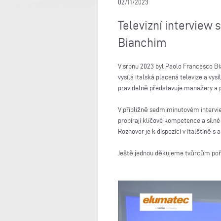
02/11/2023
Televizní interview
Bianchim
V srpnu 2023 byl Paolo Francesco Bi
vysílá italská placená televize a v
pravidelně představuje manažery a po
V přibližně sedmiminutovém interview
probírají klíčové kompetence a silné 
Rozhovor je k dispozici v italštině s 
Ještě jednou děkujeme tvůrcům pořad