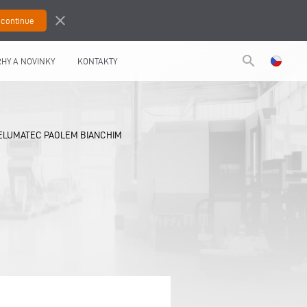
close
search
HY A NOVINKY
KONTAKTY
 ELUMATEC PAOLEM BIANCHIM