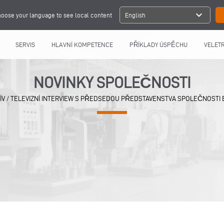
expand_more
oose your language to see local content
English
SERVIS
HLAVNÍ KOMPETENCE
PŘÍKLADY ÚSPĚCHU
VELETR
NOVINKY SPOLEČNOSTI
ÍV
/
TELEVIZNÍ INTERVIEW S PŘEDSEDOU PŘEDSTAVENSTVA SPOLEČNOSTI