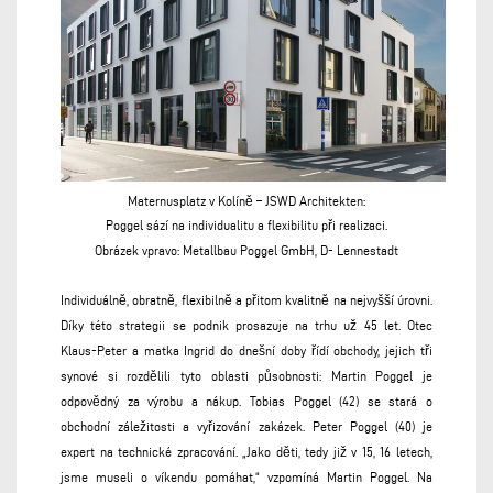
Maternusplatz v Kolíně – JSWD Architekten:
Poggel sází na individualitu a flexibilitu při realizaci.
Obrázek vpravo:
Metallbau Poggel GmbH, D-
Lennestadt
Individuálně, obratně, flexibilně a přitom kvalitně na nejvyšší úrovni.
Díky této strategii se podnik prosazuje na trhu už 45 let. Otec
Klaus-Peter a matka Ingrid do dnešní doby řídí obchody, jejich tři
synové si rozdělili tyto oblasti působnosti: Martin Poggel je
odpovědný za výrobu a nákup. Tobias Poggel (42) se stará o
obchodní záležitosti a vyřizování zakázek. Peter Poggel (40) je
expert na technické zpracování. „Jako děti, tedy již v 15, 16 letech,
jsme museli o víkendu pomáhat,“ vzpomíná Martin Poggel. Na