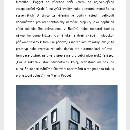
Metallbau Poggel se všechno točí kolem co nejrychlejšího
vyexpedování výrobků nejvyšší kvality nebo samotné montáže na
staveništích. S tímto zaměřením je podnik střední velikosti
doporučován pro architektonicky náročné projekty, jako například
sídlo islandského velvyslance v Berlíně nebo moderní fasádu
nákupního domu Höxter. Kromě oken a dveří vyrábějí i sloupko-
příčkové fasády, k tomu se přidávají i individuální zakázky: Zde je to
prototyp nebo vzorová základní deska pro automobilový průmysl,
tam zase otvírák na piva v přepravce pro velký pivovarský řetězec.
„Pokud zákazník staví studentskou kolej, nedostane od nás jen
okna. Současně vyřídíme číslování apartmánů a magnetické tabule
pro vstupní oblast,“ říká Martin Poggel.