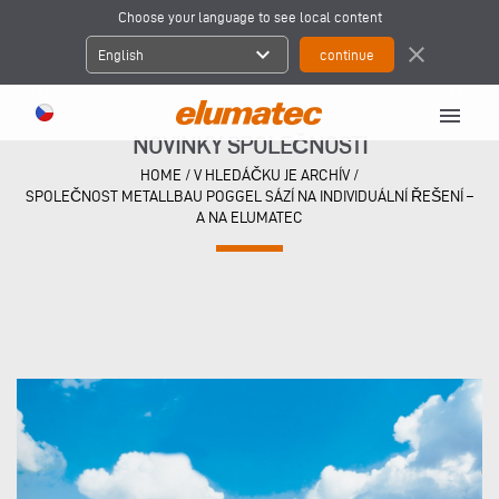
Choose your language to see local content
expand_more
close
English
menu
NOVINKY SPOLEČNOSTI
HOME
/
V HLEDÁČKU JE ARCHÍV
/
SPOLEČNOST METALLBAU POGGEL SÁZÍ NA INDIVIDUÁLNÍ ŘEŠENÍ –
A NA ELUMATEC