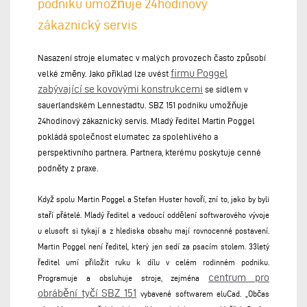
podniku umožňuje 24hodinový
zákaznický servis
Nasazení stroje elumatec v malých provozech často způsobí
firmu Poggel
velké změny. Jako příklad lze uvést
zabývající se kovovými konstrukcemi
se sídlem v
sauerlandském Lennestadtu. SBZ 151 podniku umožňuje
24hodinový zákaznický servis. Mladý ředitel Martin Poggel
pokládá společnost elumatec za spolehlivého a
perspektivního partnera. Partnera, kterému poskytuje cenné
podněty z praxe.
Když spolu Martin Poggel a Stefan Huster hovoří, zní to, jako by byli
staří přátelé. Mladý ředitel a vedoucí oddělení softwarového vývoje
u elusoft si tykají a z hlediska obsahu mají rovnocenné postavení.
Martin Poggel není ředitel, který jen sedí za psacím stolem. 33letý
ředitel umí přiložit ruku k dílu v celém rodinném podniku.
centrum pro
Programuje a obsluhuje stroje, zejména
obrábění tyčí SBZ 151
vybavené softwarem eluCad. „Občas