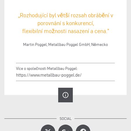
„Rozhodující byl větší rozsah obrábění v
porovnání s konkurencí,
flexibilní možnosti nasazení a cena.“
Martin Poggel, Metallbau Poggel GmbH, Německo
Více o společnosti Metallbau Poggel:
https://www.metallbau-poggel.de/
info_outline