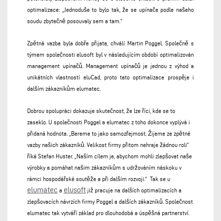
optimalizace: „Jednoduše to bylo tak, že se upínače podle našeho
soudu zbytečně posouvaly sem a tam.“
Zpětná vazba byla dobře přijata, chválí Martin Poggel. Společně s
týmem společnosti elusoft byl v následujícím období optimalizován
management upínačů. Management upínačů je jednou z výhod a
unikátních vlastností eluCad, proto tato optimalizace prospěje i
dalším zákazníkům elumatec.
Dobrou spolupráci dokazuje skutečnost, že lze říci, kde se to
zaseklo. U společnosti Poggel a elumatec z toho dokonce vyplývá i
přidaná hodnota. „Bereme to jako samozřejmost. Žijeme ze zpětné
vazby našich zákazníků. Velikost firmy přitom nehraje žádnou roli“
říká Stefan Huster. „Naším cílem je, abychom mohli zlepšovat naše
výrobky a pomáhat našim zákazníkům s udržováním náskoku v
rámci hospodářské soutěže a při dalším rozvoji.“ Tak se u
elumatec
elusoft
a
již pracuje na dalších optimalizacích a
zlepšovacích návrzích firmy Poggel a dalších zákazníků. Společnost
elumatec tak vytváří základ pro dlouhodobá a úspěšná partnerství.