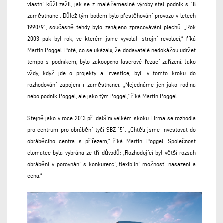
vlastní kůži zažil, jak se z malé řemeslné výroby stal podnik s 18
zaměstnanci. Důležitým bodem bylo přestěhování provozu v letech
1990/91, současně tehdy bylo zahájeno zpracovávání plechů. „Rok
2003 pak byl rok, ve kterém jsme vyvolali strojní revolucí,“ říká
Martin Poggel. Poté, co se ukázalo, že dodavatelé nedokážou udržet
tempo s podnikem, bylo zakoupeno laserové řezací zařízení. Jako
vždy, když jde o projekty a investice, byli v tomto kroku do
rozhodování zapojeni i zaměstnanci. „Nejednáme jen jako rodina
nebo podnik Poggel, ale jako tým Poggel,“ říká Martin Poggel.
Stejně jako v roce 2013 při dalším velkém skoku: Firma se rozhodla
pro centrum pro obrábění tyčí SBZ 151. „Chtěli jsme investovat do
obráběcího centra s přířezem,“ říká Martin Poggel. Společnost
elumatec byla vybrána ze tří důvodů: „Rozhodující byl větší rozsah
obrábění v porovnání s konkurencí, flexibilní možnosti nasazení a
cena.“