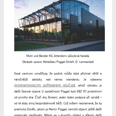
Muhr und Bender KG, Attendorn: působivá fasáda.
Obrázek vpravo:
Metallbau Poggel GmbH, D-
Lennestadt
5osé centrum umožňuje, že podnik může také přijímat větší a
náročnější zakázky nad rámec standardu. Je vybaveno
programovacím softwarem eluCad
, jehož výhodou je
další časová úspora. U společnosti Poggel bylo SBZ 151 produktivní
od prvního dne. Čtyři dny školení, jeden týden podpora při výrobě –
od té doby stroj bezproblémově běží. Což ovšem neznamená, že by
praktický člověk, jakým je Martin Poggel, nemohl objevit ještě další
potenciály zlepšování. Někdy se u elusoftu ohlásil s přáním další