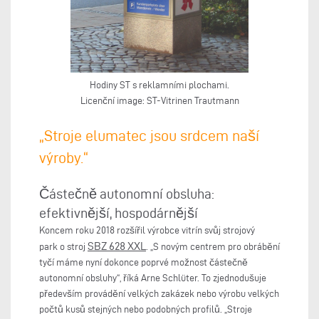
Hodiny ST s reklamními plochami.
Licenční image: ST-Vitrinen Trautmann
„Stroje elumatec jsou srdcem naší
výroby.“
Částečně autonomní obsluha:
efektivnější, hospodárnější
Koncem roku 2018 rozšířil výrobce vitrín svůj strojový
SBZ 628 XXL
park o stroj
. „S novým centrem pro obrábění
tyčí máme nyní dokonce poprvé možnost částečně
autonomní obsluhy“, říká Arne Schlüter. To zjednodušuje
především provádění velkých zakázek nebo výrobu velkých
počtů kusů stejných nebo podobných profilů. „Stroje