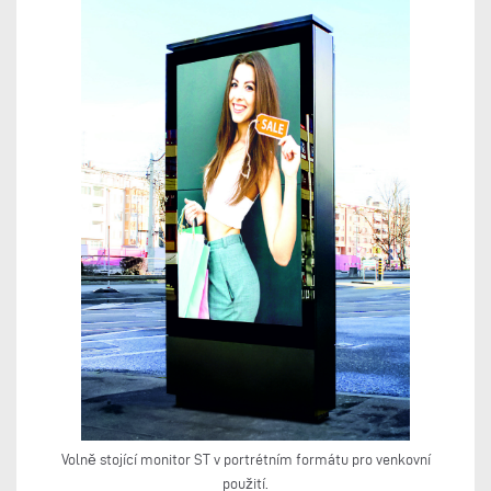
Volně stojící monitor ST v portrétním formátu pro venkovní
použití.