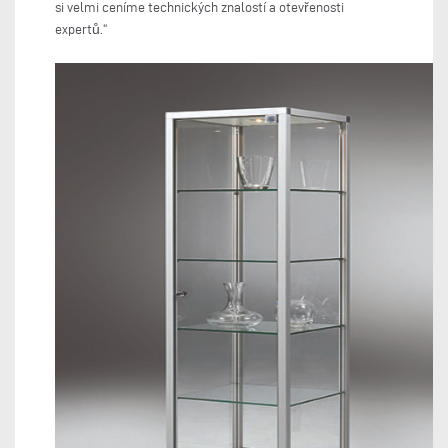
si velmi ceníme technických znalostí a otevřenosti
expertů.“