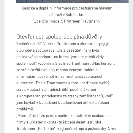
Klasické a digitální informace pro cestující na hlavním
nádraží v Salcburku.
Licenční image: ST-Vitrinen Trautmann
Otevřenost, spolupráce plná důvěry
Společnosti ST-Vitrinen Trautmann a elumatec spojuje
dlouholetá spolupráce. „Celá desetiletí nám byla
poskytována podpora, na kterou jsme se mohli vždy
spolehnout“, vzpomíná Siegfried Trautmann. „Náš horizont
se stále rozšiřoval díky mnoha cenným radám a
informacím poskytnutým zaměstnanci společnosti
elumatec.“ Podle Trautmanna k tomu patří také rychlý
servis v oblasti náhradních dílů, poučná školení
a kompetentní poradenství ze strany zaměstnanců, kteří
jsou kdykoliv k zastižení k zodpovězení otázek a řešení
problémů.
„Máme štěstí, že jsme s našimi kontaktními osobami u
firmy elumatec v kontaktu již celá desetiletí“, říká
Trautmann. „Perfektně znají naše stroje a požadavky. A my