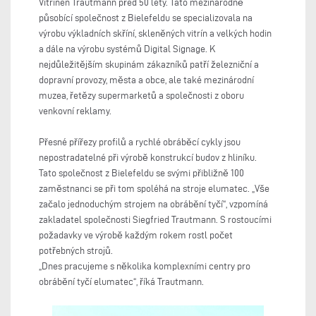
Vitrinen Trautmann před 50 lety. Tato mezinárodně
působící společnost z Bielefeldu se specializovala na
výrobu výkladních skříní, skleněných vitrín a velkých hodin
a dále na výrobu systémů Digital Signage. K
nejdůležitějším skupinám zákazníků patří železniční a
dopravní provozy, města a obce, ale také mezinárodní
muzea, řetězy supermarketů a společnosti z oboru
venkovní reklamy.
Přesné přířezy profilů a rychlé obráběcí cykly jsou
nepostradatelné při výrobě konstrukcí budov z hliníku.
Tato společnost z Bielefeldu se svými přibližně 100
zaměstnanci se při tom spoléhá na stroje elumatec. „Vše
začalo jednoduchým strojem na obrábění tyčí“, vzpomíná
zakladatel společnosti Siegfried Trautmann. S rostoucími
požadavky ve výrobě každým rokem rostl počet
potřebných strojů.
„Dnes pracujeme s několika komplexními centry pro
obrábění tyčí elumatec“, říká Trautmann.