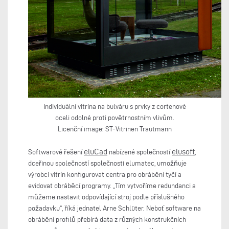
Individuální vitrína na bulváru s prvky z cortenové
oceli odolné proti povětrnostním vlivům.
Licenční image: ST-Vitrinen Trautmann
eluCad
elusoft
Softwarové řešení
nabízené společností
,
dceřinou společností společnosti elumatec, umožňuje
výrobci vitrín konfigurovat centra pro obrábění tyčí a
evidovat obráběcí programy. „Tím vytvoříme redundanci a
můžeme nastavit odpovídající stroj podle příslušného
požadavku“, říká jednatel Arne Schlüter. Neboť software na
obrábění profilů přebírá data z různých konstrukčních