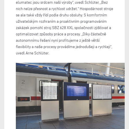
elumatec jsou srdcem naší výroby“, uvedl Schlüter, „Bez
nich nelze přesnost a rychlost udržet.“ Hospodárnost stroje
se ale také vždy řídí podle druhu obsluhy. S komfortním
uživatelským rozhraním a proaktivním programováním
zakázek pomohl stroj SBZ 628 XXL společnosti zjišťovat a
optimalizovat způsoby práce a procesy. „Díky částečně
autonomnímu řešení nyní profitujeme z ještě větší
flexibility a naše procesy provádíme jednodušeji a rychleji“,
uvedl Arne Schlüter.