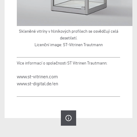
Skleněné vitríny v hliníkových profilech se osvědčují celá
desetiletí.
Licenční image: ST-Vitrinen Trautmann
Více informací o společnosti ST Vitrinen Trautmann:
www.st-vitrinen.com
www.st-digital.de/en
info_outline