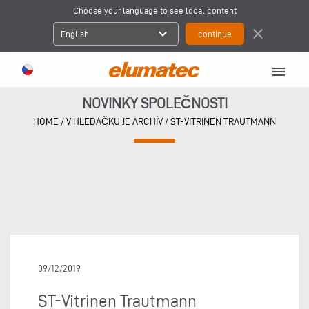
Choose your language to see local content
expand_more
close
English
menu
NOVINKY SPOLEČNOSTI
HOME
/
V HLEDÁČKU JE ARCHÍV
/
ST-VITRINEN TRAUTMANN
09/12/2019
ST-Vitrinen Trautmann