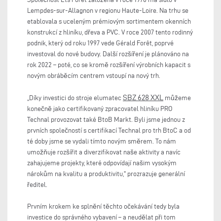
Lempdes-sur-Allagnon v regionu Haute-Loire. Na trhu se
etablovala s uceleným prémiovým sortimentem okenních
konstrukcí z hliníku, dřeva a PVC. V roce 2007 tento rodinný
podnik, který od roku 1997 vede Gérald Forêt, poprvé
investoval do nové budovy. Další rozšíření je plánováno na
rok 2022 – poté, co se kromě rozšíření výrobních kapacit s
novým obráběcím centrem vstoupí na nový trh.
SBZ 628 XXL
„Díky investici do stroje elumatec
můžeme
konečně jako certifikovaný zpracovatel hliníku PRO
Technal provozovat také BtoB Markt. Byli jsme jednou z
prvních společností s certifikací Technal pro trh BtoC a od
té doby jsme se vydali tímto novým směrem. To nám
umožňuje rozšířit a diverzifikovat naše aktivity a navíc
zahajujeme projekty, které odpovídají našim vysokým
nárokům na kvalitu a produktivitu," prozrazuje generální
ředitel.
Prvním krokem ke splnění těchto očekávání tedy byla
investice do správného vybavení – a neudělat při tom