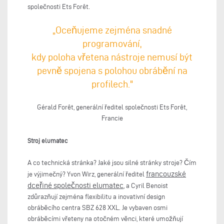
společnosti Ets Forêt.
„Oceňujeme zejména snadné
programování,
kdy poloha vřetena nástroje nemusí být
pevně spojena s polohou obrábění na
profilech."
Gérald Forêt, generální ředitel společnosti Ets Forêt,
Francie
Stroj elumatec
A co technická stránka? Jaké jsou silné stránky stroje? Čím
f
rancouzské
je výjimečný? Yvon Wirz, generální ředitel
dceřiné společnosti
elumatec
, a Cyril Benoist
zdůrazňují zejména flexibilitu a inovativní design
obráběcího centra SBZ 628 XXL. Je vybaven osmi
obráběcími vřeteny na otočném věnci, které umožňují