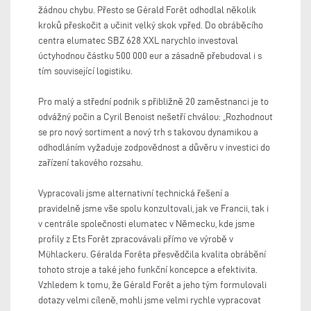
žádnou chybu. Přesto se Gérald Forêt odhodlal několik
kroků přeskočit a učinit velký skok vpřed. Do obráběcího
centra elumatec SBZ 628 XXL narychlo investoval
úctyhodnou částku 500 000 eur a zásadně přebudoval i s
tím související logistiku.
Pro malý a střední podnik s přibližně 20 zaměstnanci je to
odvážný počin a Cyril Benoist nešetří chválou: „Rozhodnout
se pro nový sortiment a nový trh s takovou dynamikou a
odhodláním vyžaduje zodpovědnost a důvěru v investici do
zařízení takového rozsahu.
Vypracovali jsme alternativní technická řešení a
pravidelně jsme vše spolu konzultovali, jak ve Francii, tak i
v centrále společnosti elumatec v Německu, kde jsme
profily z Ets Forêt zpracovávali přímo ve výrobě v
Mühlackeru. Géralda Forêta přesvědčila kvalita obrábění
tohoto stroje a také jeho funkční koncepce a efektivita.
Vzhledem k tomu, že Gérald Forêt a jeho tým formulovali
dotazy velmi cíleně, mohli jsme velmi rychle vypracovat