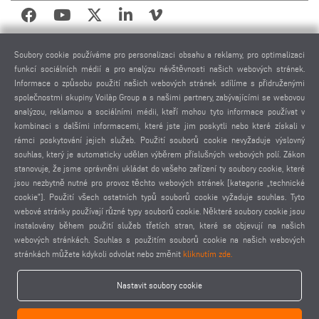
PRÁVNÍ UPOZORNĚNÍ
Soubory cookie používáme pro personalizaci obsahu a reklamy, pro optimalizaci
funkcí sociálních médií a pro analýzu návštěvnosti našich webových stránek.
IMPRESUM
Informace o způsobu použití našich webových stránek sdílíme s přidruženými
POUŽITÉ FOTOGRAFIE
společnostmi skupiny Voilàp Group a s našimi partnery, zabývajícími se webovou
OCHRANA OSOBNÍCH ÚDAJŮ
analýzou, reklamou a sociálními médii, kteří mohou tyto informace používat v
kombinaci s dalšími informacemi, které jste jim poskytli nebo které získali v
OCHRANA OSOBNÍCH ÚDAJŮ MEZINÁRODNĚ
rámci poskytování jejich služeb. Použití souborů cookie nevyžaduje výslovný
VŠEOBECNÉ PODMÍNKY PRODEJE
souhlas, který je automaticky udělen výběrem příslušných webových polí. Zákon
DOHODA O DÁLKOVÉ ÚDRŽBĚ
stanovuje, že jsme oprávněni ukládat do vašeho zařízení ty soubory cookie, které
jsou nezbytně nutné pro provoz těchto webových stránek [kategorie „technické
NASTAVENÍ COOKIES
cookie”]. Použití všech ostatních typů souborů cookie vyžaduje souhlas. Tyto
KODEX CHOVÁNÍ DODAVATELŮ
webové stránky používají různé typy souborů cookie. Některé soubory cookie jsou
instalovány během použití služeb třetích stran, které se objevují na našich
webových stránkách. Souhlas s použitím souborů cookie na našich webových
stránkách můžete kdykoli odvolat nebo změnit
kliknutím zde.
Nastavit soubory cookie
elumatec AG - Pinacher Straße 61 - 75417 Mühlacker - Germany - Phone
+49 7041-14 0