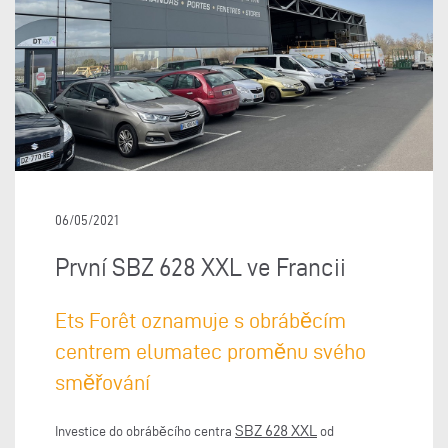
06/05/2021
První SBZ 628 XXL ve Francii
Ets Forêt oznamuje s obráběcím
centrem elumatec proměnu svého
směřování
SBZ 628 XXL
Investice do obráběcího centra
od