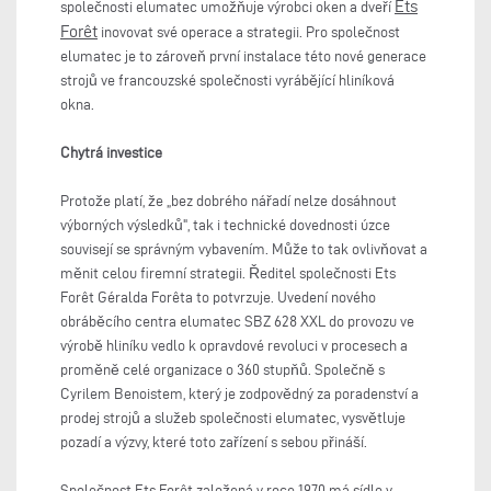
Ets
společnosti elumatec umožňuje výrobci oken a dveří
Forêt
inovovat své operace a strategii. Pro společnost
elumatec je to zároveň první instalace této nové generace
strojů ve francouzské společnosti vyrábějící hliníková
okna.
Chytrá investice
Protože platí, že „bez dobrého nářadí nelze dosáhnout
výborných výsledků", tak i technické dovednosti úzce
souvisejí se správným vybavením. Může to tak ovlivňovat a
měnit celou firemní strategii. Ředitel společnosti Ets
Forêt Géralda Forêta to potvrzuje. Uvedení nového
obráběcího centra elumatec SBZ 628 XXL do provozu ve
výrobě hliníku vedlo k opravdové revoluci v procesech a
proměně celé organizace o 360 stupňů. Společně s
Cyrilem Benoistem, který je zodpovědný za poradenství a
prodej strojů a služeb společnosti elumatec, vysvětluje
pozadí a výzvy, které toto zařízení s sebou přináší.
Společnost Ets Forêt založená v roce 1970 má sídlo v