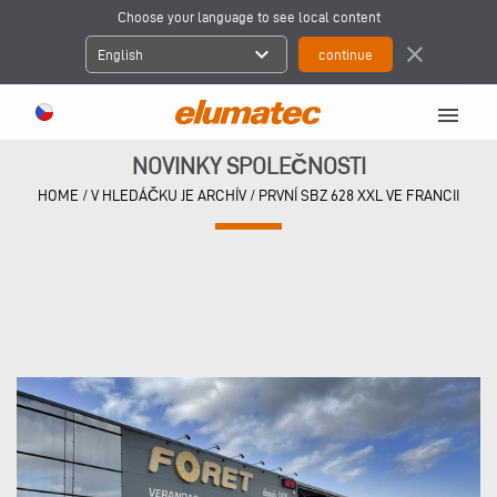
Choose your language to see local content
expand_more
close
English
menu
NOVINKY SPOLEČNOSTI
HOME
/
V HLEDÁČKU JE ARCHÍV
/
PRVNÍ SBZ 628 XXL VE FRANCII