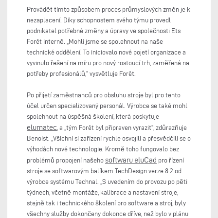
Provádět tímto způsobem proces průmyslových změn je k
nezaplacení. Díky schopnostem svého týmu provedl
podnikatel potřebné změny a úpravy ve společnosti Ets
Forêt interně. „Mohli jsme se spolehnout na naše
technické oddělení. To iniciovalo nové pojetí organizace a
vyvinulo řešení na míru pro nový rostoucí trh, zaměřená na
potřeby profesionálů," vysvětluje Forêt.
Po přijetí zaměstnanců pro obsluhu stroje byl pro tento
účel určen specializovaný personál. Výrobce se také mohl
spolehnout na úspěšná školení, která poskytuje
elumatec
, a „tým Forêt byl připraven vyrazit", zdůrazňuje
Benoist. „Všichni si zařízení rychle osvojili a přesvědčili se o
výhodách nové technologie. Kromě toho fungovalo bez
softwaru eluCad
problémů propojení našeho
pro řízení
stroje se softwarovým balíkem TechDesign verze 8.2 od
výrobce systému Technal. „S uvedením do provozu po pěti
týdnech, včetně montáže, kalibrace a nastavení stroje,
stejně tak i technického školení pro software a stroj, byly
všechny služby dokončeny dokonce dříve, než bylo v plánu