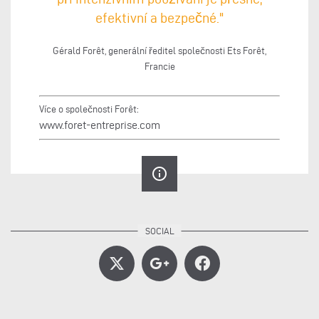
efektivní a bezpečné."
Gérald Forêt, generální ředitel společnosti Ets Forêt,
Francie
Více o společnosti Forêt:
www.foret-entreprise.com
info_outline