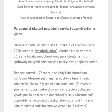
Alex Soulier (vedoucí výroby), Gérald Forêt (generální ředitel),
Cyril Benoist (technicko-obchodní ředitel konzultant, elumatec
Francie),
Yvon Wirz (generální ředitel společnosti elumatec France)
Poradenství, školení, poprodejní servis: Se zaměřením na
výkon
Obráběcí centrum SBZ 628 XXL získalo ve Francii v roce
„Výrobek roku"
2020 ocenění
. Výrobce klade zvláštní
důraz na to, aby modulární koncepce strojů na míru
splňovaly nejvyšší požadavky a poskytovaly nejlepší servis.
Benoist potvrdil: „Zásadní je se vždy řídit skutečnou
potřebou. Musíme znát nejen produkty a řešení našich
zákazníků, ale také jejich cíle do budoucna. Zároveň to
znamená propojit definici výrobní strategie s odhadem
vývoje podílu na trhu pro nadcházející roky. Musíme najít
odpovědi na následující otázky: jaké jsou cílové trhy, pro
jaká množství potřebujeme ve výrobě jaká zařízení?