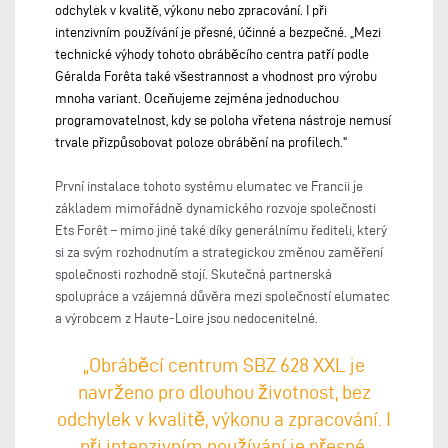
odchylek v kvalitě, výkonu nebo zpracování. I při
intenzivním používání je přesné, účinné a bezpečné. „Mezi
technické výhody tohoto obráběcího centra patří podle
Géralda Forêta také všestrannost a vhodnost pro výrobu
mnoha variant. Oceňujeme zejména jednoduchou
programovatelnost, kdy se poloha vřetena nástroje nemusí
trvale přizpůsobovat poloze obrábění na profilech."
První instalace tohoto systému elumatec ve Francii je
základem mimořádně dynamického rozvoje společnosti
Ets Forêt – mimo jiné také díky generálnímu řediteli, který
si za svým rozhodnutím a strategickou změnou zaměření
společnosti rozhodně stojí. Skutečná partnerská
spolupráce a vzájemná důvěra mezi společností elumatec
a výrobcem z Haute-Loire jsou nedocenitelné.
„Obráběcí centrum SBZ 628 XXL je
navrženo pro dlouhou životnost, bez
odchylek v kvalitě, výkonu a zpracování. I
při intenzivním používání je přesné,