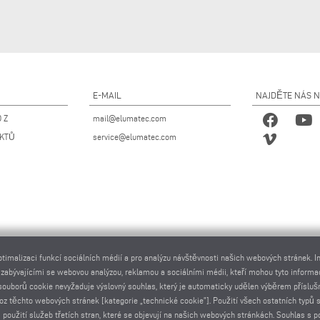
E-MAIL
NAJDĚTE NÁS 
 Z
mail@elumatec.com
UKTŮ
service@elumatec.com
ptimalizaci funkcí sociálních médií a pro analýzu návštěvnosti našich webových stránek. 
 zabývajícími se webovou analýzou, reklamou a sociálními médii, kteří mohou tyto informa
tí souborů cookie nevyžaduje výslovný souhlas, který je automaticky udělen výběrem příslu
voz těchto webových stránek [kategorie „technické cookie”]. Použití všech ostatních typů
 použití služeb třetích stran, které se objevují na našich webových stránkách. Souhlas 