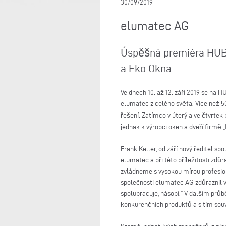
30/09/2019
elumatec AG
Úspěšná premiéra HUB 
a Eko Okna
Ve dnech 10. až 12. září 2019 se na
elumatec z celého světa. Více než 5
řešení. Zatímco v úterý a ve čtvrtek
jednak k výrobci oken a dveří firmě „
Frank Keller, od září nový ředitel 
elumatec a při této příležitosti zdůr
zvládneme s vysokou mírou profesion
společnosti elumatec AG zdůraznil v
spolupracuje, násobí.“ V dalším prů
konkurenčních produktů a s tím souv