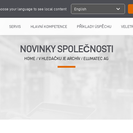
expand_more
oose your language to see local content
English
SERVIS
HLAVNÍ KOMPETENCE
PŘÍKLADY ÚSPĚCHU
VELETR
NOVINKY SPOLEČNOSTI
HOME
/
V HLEDÁČKU JE ARCHÍV
/
ELUMATEC AG