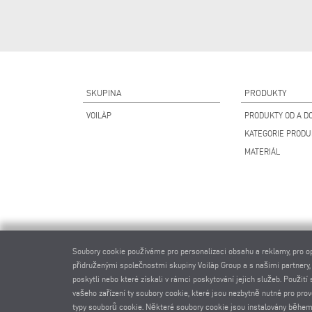
SKUPINA
PRODUKTY
VOILÀP
PRODUKTY OD A DO
KATEGORIE PROD
MATERIÁL
Soubory cookie používáme pro personalizaci obsahu a reklamy, pro o
přidruženými společnostmi skupiny Voilàp Group a s našimi partnery,
poskytli nebo které získali v rámci poskytování jejich služeb. Použi
vašeho zařízení ty soubory cookie, které jsou nezbytně nutné pro pro
typy souborů cookie. Některé soubory cookie jsou instalovány během