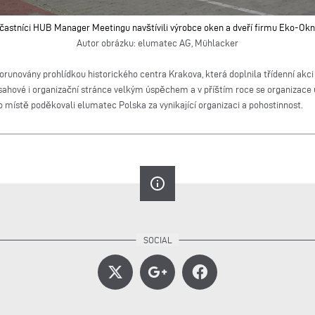
častníci HUB Manager Meetingu navštívili výrobce oken a dveří firmu Eko-Okn
Autor obrázku: elumatec AG, Mühlacker
unovány prohlídkou historického centra Krakova, která doplnila třídenní akci 
ahové i organizační stránce velkým úspěchem a v příštím roce se organizace 
o místě poděkovali elumatec Polska za vynikající organizaci a pohostinnost.
info_outline