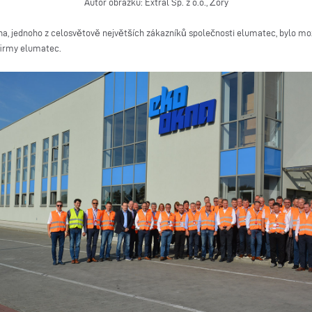
Autor obrázku: Extral Sp. z o.o., Żory
a, jednoho z celosvětově největších zákazníků společnosti elumatec, bylo mo
 firmy elumatec.