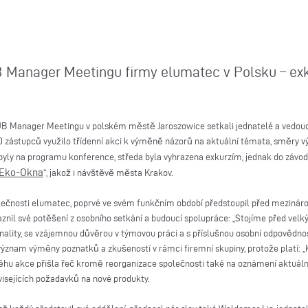
Manager Meetingu firmy elumatec v Polsku – exku
 HUB Manager Meetingu v polském městě Jaroszowice setkali jednatelé a vedouc
0 zástupců využilo třídenní akci k výměně názorů na aktuální témata, směry v
 byly na programu konference, středa byla vyhrazena exkurzím, jednak do závodu 
Eko-Okna
“, jakož i návštěvě města Krakov.
společnosti elumatec, poprvé ve svém funkčním období předstoupil před mezinár
aznil své potěšení z osobního setkání a budoucí spolupráce: „Stojíme před velkým
ality, se vzájemnou důvěrou v týmovou práci a s příslušnou osobní odpovědnos
ýznam výměny poznatků a zkušeností v rámci firemní skupiny, protože platí: „
běhu akce přišla řeč kromě reorganizace společnosti také na oznámení aktuální
isejících požadavků na nové produkty.