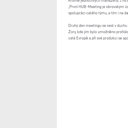
Kromě jednotlivých manažerů, z nich
„První HUB-Meeting je obrovským ús
spolupráci celého týmu, a tím i na d
Druhý den meetingu se nesl v duchu 
Żory, kde jim bylo umožněno prohlédn
celé Evropě a při své produkci se s