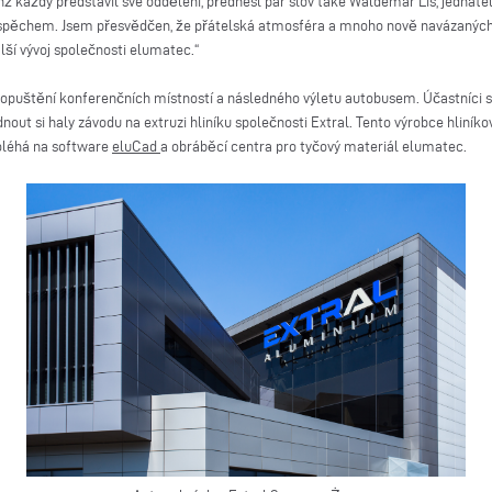
ž každý představil své oddělení, přednesl pár slov také Waldemar Lis, jednate
pěchem. Jsem přesvědčen, že přátelská atmosféra a mnoho nově navázaných k
alší vývoj společnosti elumatec.“
opuštění konferenčních místností a následného výletu autobusem. Účastníci s
out si haly závodu na extruzi hliníku společnosti Extral. Tento výrobce hliní
poléhá na software
eluCad
a obráběcí centra pro tyčový materiál elumatec.