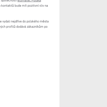
l společnosti
elumatec Polska
:
ontaktů bude mít pozitivní vliv na
e vydali nejdříve do polského města
kových profilů dodává zákazníkům po