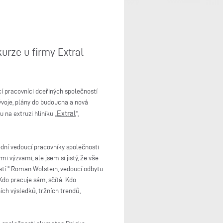
rze u firmy Extral
í pracovníci dceřiných společností
ývoje, plány do budoucna a nová
Extral
na extruzi hliníku „
“,
odní vedoucí pracovníky společnosti
i výzvami, ale jsem si jistý, že vše
tí." Roman Wolstein, vedoucí odbytu
Kdo pracuje sám, sčítá. Kdo
ch výsledků, tržních trendů,