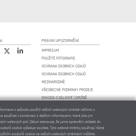
NA
PRÁVNÍ UPOZORNĚNÍ
IMPRESUM
POUŽITÉ FOTOGRAFIE
OCHRANA OSOBNÍCH ÚDAJŮ
OCHRANA OSOBNÍCH ÚDAJŮ
MEZINÁRODNĚ
VŠEOBECNÉ PODMÍNKY PRODEJE
DOHODA O DÁLKOVÉ ÚDRŽBĚ
NASTAVENÍ COOKIES
Informace o způsobu použití našich webových stránek sdílíme s
KODEX CHOVÁNÍ DODAVATELŮ
ce používat v kombinaci s dalšími informacemi, které jste jim
šných webových polí. Zákon stanovuje, že jsme oprávněni ukládat do
 souborů cookie vyžaduje souhlas. Tyto webové stránky používají různé
s použitím souborů cookie na našich webových stránkách můžete