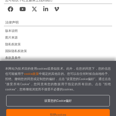
您可在以下社交媒体上找到我们
法律声明
版本说明
图片来源
隐私权政策
国际隐私权政策
条款及条件
远程维护协议
本网站为技术目的使用cookies或类似技术。此外，在您的同意下，您的信息
供应商行为准则
也可能被用于
cookie政策
中规定的其他目的。您可以在任何时候自由地给予、
拒绝、撤销您的同意或定制您的偏好，点击 "设置您的Cookie偏好"。通过点击
"接受所有Cookie"，您同意将您的数据用于指定的所有目的。点击 "拒绝
cookies"，您将继续浏览而不接受不必要的cookies。
设置您的Cookie偏好
elumatec AG - Pinacher Straße 61 - 75417 Mühlacker - Germany - Phone
+49 7041-14 0
拒绝cookies
-
mail@elumatec.com