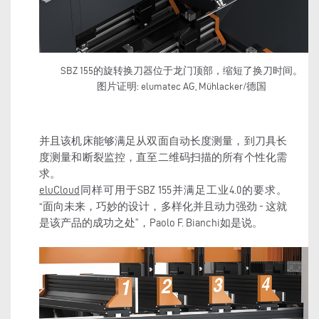
SBZ 155的旋转换刀器位于龙门顶部，缩短了换刀时间。
图片证明: elumatec AG, Mühlacker/德国
并且该机床能够满足从双面自动长度测量，到刀具长
度测量和断裂监控，直至二维码扫描的所有个性化需
求。
eluCloud
同样可用于
SBZ 155
并满足工业
4.0
的要求。
“
面向未来，巧妙的设计，多样化并且动力强劲
-
这就
是该产品的成功之处
”
，
Paolo F. Bianchi
如是说。