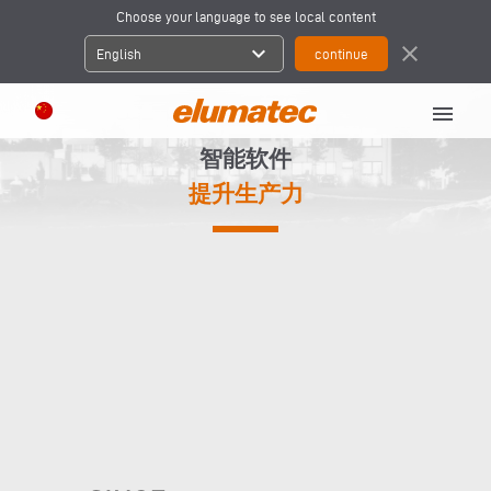
Choose your language to see local content
expand_more
close
English
menu
智能软件
提升生产力