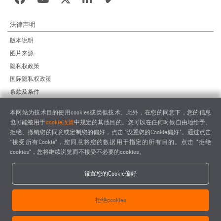
法律声明
版本说明
图片来源
隐私权政策
国际隐私权政策
条款及条件
远程维护协议
本网站为技术目的使用cookies或类似技术。此外，在您的同意下，您的信息
供应商行为准则
也可能被用于
cookie政策
中规定的其他目的。您可以在任何时候自由地给予、
拒绝、撤销您的同意或定制您的偏好，点击 "设置您的Cookie偏好"。通过点击
"接受所有Cookie"，您同意将您的数据用于指定的所有目的。点击 "拒绝
cookies"，您将继续浏览而不接受不必要的cookies。
设置您的Cookie偏好
elumatec AG - Pinacher Straße 61 - 75417 Mühlacker - Germany - Phone
+49 7041-14 0
拒绝cookies
-
mail@elumatec.com
elumatec AG infocenter - Lugwaldstraße 20 - 75417 Mühlacker - Germany