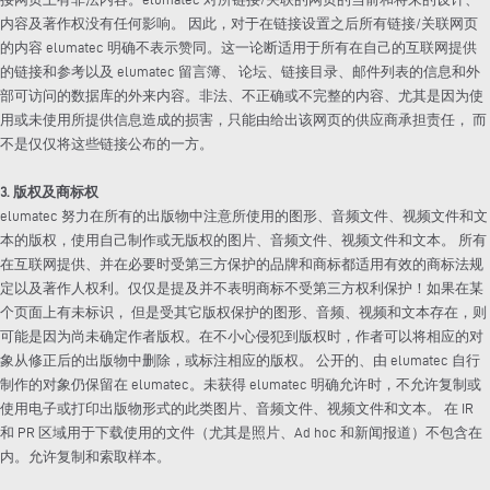
内容及著作权没有任何影响。 因此，对于在链接设置之后所有链接/关联网页
的内容 elumatec 明确不表示赞同。这一论断适用于所有在自己的互联网提供
的链接和参考以及 elumatec 留言簿、 论坛、链接目录、邮件列表的信息和外
部可访问的数据库的外来内容。非法、不正确或不完整的内容、尤其是因为使
用或未使用所提供信息造成的损害，只能由给出该网页的供应商承担责任， 而
不是仅仅将这些链接公布的一方。
3. 版权及商标权
elumatec 努力在所有的出版物中注意所使用的图形、音频文件、视频文件和文
本的版权，使用自己制作或无版权的图片、音频文件、视频文件和文本。 所有
在互联网提供、并在必要时受第三方保护的品牌和商标都适用有效的商标法规
定以及著作人权利。仅仅是提及并不表明商标不受第三方权利保护！如果在某
个页面上有未标识， 但是受其它版权保护的图形、音频、视频和文本存在，则
可能是因为尚未确定作者版权。在不小心侵犯到版权时，作者可以将相应的对
象从修正后的出版物中删除，或标注相应的版权。 公开的、由 elumatec 自行
制作的对象仍保留在 elumatec。未获得 elumatec 明确允许时，不允许复制或
使用电子或打印出版物形式的此类图片、音频文件、视频文件和文本。 在 IR
和 PR 区域用于下载使用的文件（尤其是照片、Ad hoc 和新闻报道）不包含在
内。允许复制和索取样本。