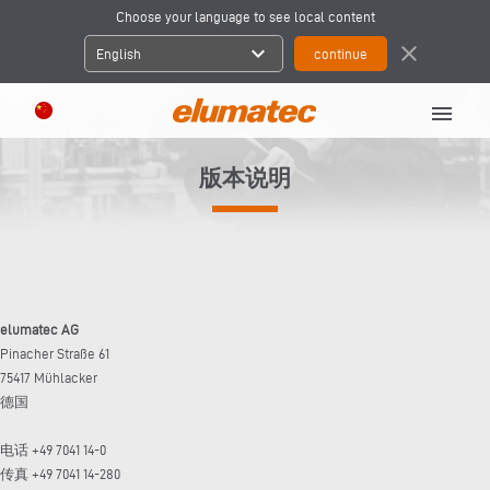
Choose your language to see local content
expand_more
close
English
menu
版本说明
elumatec AG
Pinacher Straße 61
75417 Mühlacker
德国
电话 +49 7041 14-0
传真 +49 7041 14-280