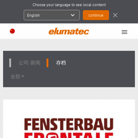
Choose your language to see local content
expand_more
close
English
menu
公司-新闻
存档