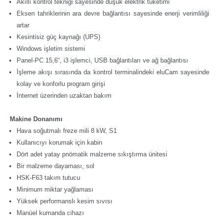
Akıllı kontrol tekniği sayesinde düşük elektrik tüketimi
Eksen tahriklerinin ara devre bağlantısı sayesinde enerji verimliliği
artar
Kesintisiz güç kaynağı (UPS)
Windows işletim sistemi
Panel-PC 15,6“, i3 işlemci, USB bağlantıları ve ağ bağlantısı
İşleme akışı sırasında da kontrol terminalindeki eluCam sayesinde
kolay ve konforlu program girişi
İnternet üzerinden uzaktan bakım
Makine Donanımı
Hava soğutmalı freze mili 8 kW, S1
Kullanıcıyı korumak için kabin
Dört adet yatay pnömatik malzeme sıkıştırma ünitesi
Bir malzeme dayaması, sol
HSK-F63 takım tutucu
Minimum miktar yağlaması
Yüksek performanslı kesim sıvısı
Manüel kumanda cihazı