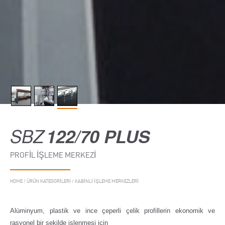
SBZ
122/70 PLUS
PROFIL İŞLEME MERKEZI
HOME
/
ÜRÜN KATEGORILERI
/
KABINLI IŞLEME MERKEZLERI
Alüminyum, plastik ve ince çeperli çelik profillerin ekonomik ve
rasyonel bir şekilde işlenmesi için