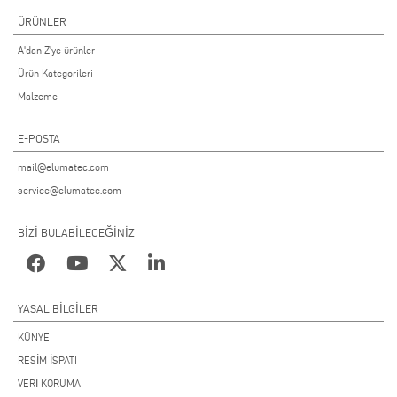
ÜRÜNLER
A'dan Z'ye ürünler
Ürün Kategorileri
Malzeme
E-POSTA
mail@elumatec.com
service@elumatec.com
BİZİ BULABİLECEĞİNİZ
YASAL BILGILER
KÜNYE
RESİM İSPATI
VERİ KORUMA