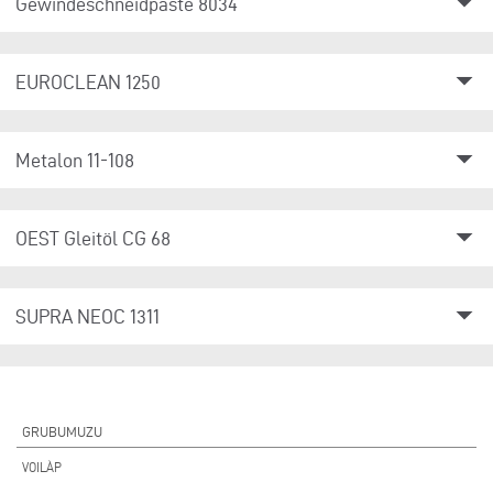
arrow_drop_down
Gewindeschneidpaste 8034
arrow_drop_down
EUROCLEAN 1250
arrow_drop_down
Metalon 11-108
arrow_drop_down
OEST Gleitöl CG 68
arrow_drop_down
SUPRA NEOC 1311
GRUBUMUZU
VOILÀP