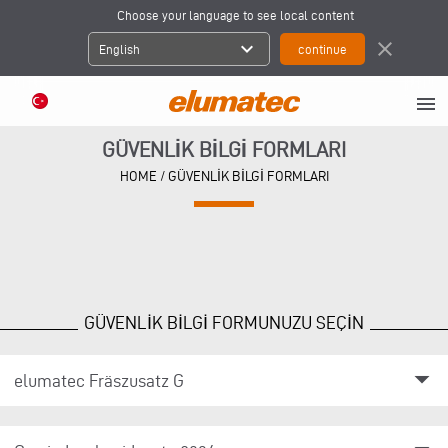
Choose your language to see local content
expand_more
close
English
menu
GÜVENLİK BİLGİ FORMLARI
HOME
/ GÜVENLİK BİLGİ FORMLARI
GÜVENLİK BİLGİ FORMUNUZU SEÇİN
arrow_drop_down
elumatec Fräszusatz G