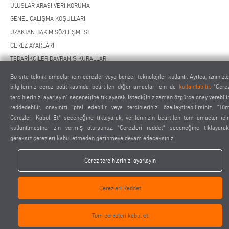
ULUSLAR ARASI VERI KORUMA
GENEL ÇALIŞMA KOŞULLARI
UZAKTAN BAKIM SÖZLEŞMESİ
ÇEREZ AYARLARI
TEDARİKÇİLER DAVRANIŞ KURALLARI
Bu site teknik amaçlar için çerezler veya benzer teknolojiler kullanır. Ayrıca, izninizle
bilgileriniz çerez politikasında belirtilen diğer amaçlar için de
kullanılabilir
. "Çere
tercihlerinizi ayarlayın" seçeneğine tıklayarak istediğiniz zaman özgürce onay verebilir
reddedebilir, onayınızı iptal edebilir veya tercihlerinizi özelleştirebilirsiniz. "Tü
Çerezleri Kabul Et" seçeneğine tıklayarak, verilerinizin belirtilen tüm amaçlar içi
kullanılmasına izin vermiş olursunuz. "Çerezleri reddet" seçeneğine tıklayarak
elumatec AG - Pinacher Straße 61 - 75417 Mühlacker - Almanya - Telefon
gereksiz çerezleri kabul etmeden gezinmeye devam edeceksiniz.
+49 7041-14 0
-
mail@elumatec.com
elumatec AG infocenter - Lugwaldstraße 20 - 75417 Mühlacker - Almanya
Çerez tercihlerinizi ayarlayın
Çerezleri Reddet
Tüm çerezleri kabul et