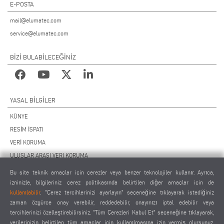
E-POSTA
mail@elumatec.com
service@elumatec.com
BİZİ BULABİLECEĞİNİZ
YASAL BILGILER
KÜNYE
RESİM İSPATI
VERİ KORUMA
ULUSLAR ARASI VERI KORUMA
GENEL ÇALIŞMA KOŞULLARI
Bu site teknik amaçlar için çerezler veya benzer teknolojiler kullanır. Ayrıca,
UZAKTAN BAKIM SÖZLEŞMESİ
izninizle, bilgileriniz çerez politikasında belirtilen diğer amaçlar için de
kullanılabilir
. "Çerez tercihlerinizi ayarlayın" seçeneğine tıklayarak istediğiniz
ÇEREZ AYARLARI
zaman özgürce onay verebilir, reddedebilir, onayınızı iptal edebilir veya
TEDARİKÇİLER DAVRANIŞ KURALLARI
tercihlerinizi özelleştirebilirsiniz. "Tüm Çerezleri Kabul Et" seçeneğine tıklayarak,
verilerinizin belirtilen tüm amaçlar için kullanılmasına izin vermiş olursunuz.