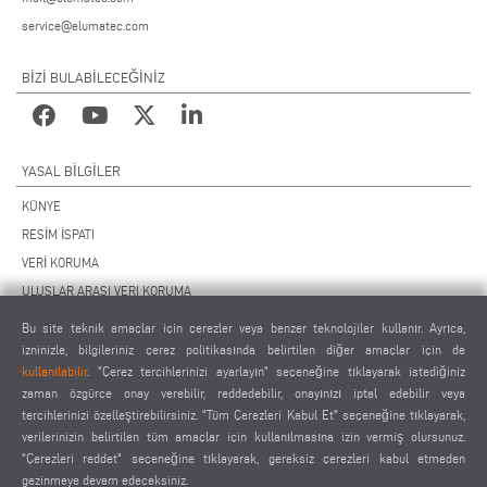
service@elumatec.com
BİZİ BULABİLECEĞİNİZ
YASAL BILGILER
KÜNYE
RESİM İSPATI
VERİ KORUMA
ULUSLAR ARASI VERI KORUMA
GENEL ÇALIŞMA KOŞULLARI
Bu site teknik amaçlar için çerezler veya benzer teknolojiler kullanır. Ayrıca,
UZAKTAN BAKIM SÖZLEŞMESİ
izninizle, bilgileriniz çerez politikasında belirtilen diğer amaçlar için de
kullanılabilir
. "Çerez tercihlerinizi ayarlayın" seçeneğine tıklayarak istediğiniz
ÇEREZ AYARLARI
zaman özgürce onay verebilir, reddedebilir, onayınızı iptal edebilir veya
TEDARİKÇİLER DAVRANIŞ KURALLARI
tercihlerinizi özelleştirebilirsiniz. "Tüm Çerezleri Kabul Et" seçeneğine tıklayarak,
verilerinizin belirtilen tüm amaçlar için kullanılmasına izin vermiş olursunuz.
"Çerezleri reddet" seçeneğine tıklayarak, gereksiz çerezleri kabul etmeden
gezinmeye devam edeceksiniz.