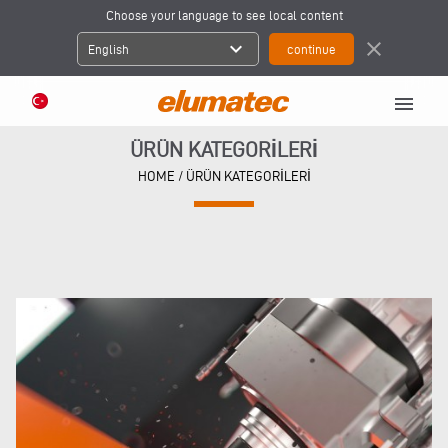
Choose your language to see local content
expand_more
close
English
menu
ÜRÜN KATEGORİLERİ
HOME
/ ÜRÜN KATEGORİLERİ