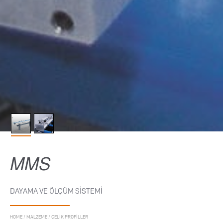
MMS
DAYAMA VE ÖLÇÜM SISTEMI
HOME
/
MALZEME
/
ÇELIK PROFILLER