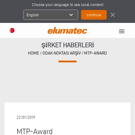
Choose your language to see local content
expand_more
close
English
menu
ŞIRKET HABERLERI
HOME
/
ODAK NOKTASI ARŞIV
/
MTP-AWARD
22/01/2019
MTP-Award