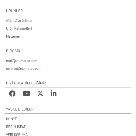
ÜRÜNLER
A'dan Z'ye ürünler
Ürün Kategorileri
Malzeme
E-POSTA
mail@elumatec.com
service@elumatec.com
BİZİ BULABİLECEĞİNİZ
YASAL BILGILER
KÜNYE
RESİM İSPATI
VERİ KORUMA