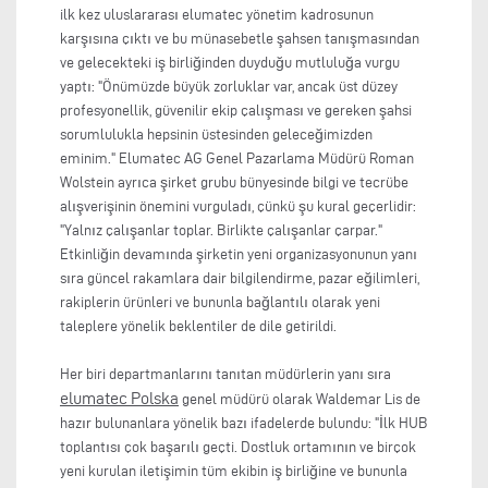
ilk kez uluslararası elumatec yönetim kadrosunun
karşısına çıktı ve bu münasebetle şahsen tanışmasından
ve gelecekteki iş birliğinden duyduğu mutluluğa vurgu
yaptı: "Önümüzde büyük zorluklar var, ancak üst düzey
profesyonellik, güvenilir ekip çalışması ve gereken şahsi
sorumlulukla hepsinin üstesinden geleceğimizden
eminim." Elumatec AG Genel Pazarlama Müdürü Roman
Wolstein ayrıca şirket grubu bünyesinde bilgi ve tecrübe
alışverişinin önemini vurguladı, çünkü şu kural geçerlidir:
"Yalnız çalışanlar toplar. Birlikte çalışanlar çarpar."
Etkinliğin devamında şirketin yeni organizasyonunun yanı
sıra güncel rakamlara dair bilgilendirme, pazar eğilimleri,
rakiplerin ürünleri ve bununla bağlantılı olarak yeni
taleplere yönelik beklentiler de dile getirildi.
Her biri departmanlarını tanıtan müdürlerin yanı sıra
elumatec Polska
genel müdürü olarak Waldemar Lis de
hazır bulunanlara yönelik bazı ifadelerde bulundu: "İlk HUB
toplantısı çok başarılı geçti. Dostluk ortamının ve birçok
yeni kurulan iletişimin tüm ekibin iş birliğine ve bununla