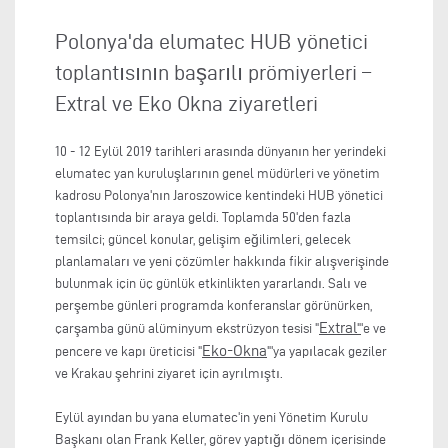
Polonya'da elumatec HUB yönetici
toplantısının başarılı prömiyerleri –
Extral ve Eko Okna ziyaretleri
10 - 12 Eylül 2019 tarihleri arasında dünyanın her yerindeki
elumatec yan kuruluşlarının genel müdürleri ve yönetim
kadrosu Polonya'nın Jaroszowice kentindeki HUB yönetici
toplantısında bir araya geldi. Toplamda 50'den fazla
temsilci; güncel konular, gelişim eğilimleri, gelecek
planlamaları ve yeni çözümler hakkında fikir alışverişinde
bulunmak için üç günlük etkinlikten yararlandı. Salı ve
perşembe günleri programda konferanslar görünürken,
Extral
çarşamba günü alüminyum ekstrüzyon tesisi "
"
'e ve
Eko-Okna
pencere ve kapı üreticisi "
"'ya yapılacak geziler
ve Krakau şehrini ziyaret için ayrılmıştı.
Eylül ayından bu yana elumatec'in yeni Yönetim Kurulu
Başkanı olan Frank Keller, görev yaptığı dönem içerisinde