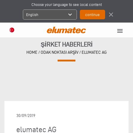
Choose your language to see local content
expand_more
close
English
menu
ŞIRKET HABERLERI
HOME
/
ODAK NOKTASI ARŞIV
/
ELUMATEC AG
30/09/2019
elumatec AG