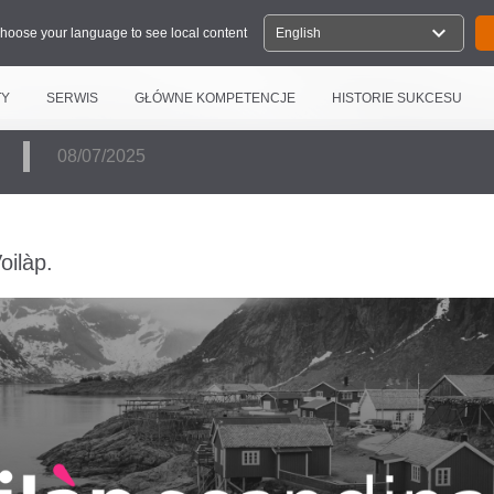
expand_more
hoose your language to see local content
English
TY
SERWIS
GŁÓWNE KOMPETENCJE
HISTORIE SUKCESU
E
08/07/2025
oilàp.