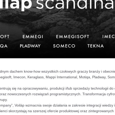
ednym dachem know-how wszystkich czołowych graczy branży i obecnie
isoft, Imecon, Keraglass, Mappi International, Motiqa, Pladway, Somec
rują się na opracowywaniu, produkcji i/lub sprzedaży technologii do o
a oraz nowoczesnych rozwiązań programistycznych. Transformacja cyfro
rupy.
pany”, Voilàp wzmacnia swoje działania w zakresie integracji wiedzy i
ienci skorzystają na szerszej ofercie produktowej oraz zintegrowanyc