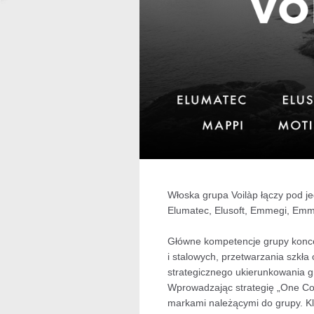
Włoska grupa Voilàp łączy pod j
Elumatec, Elusoft, Emmegi, Emmeg
Główne kompetencje grupy koncent
i stalowych, przetwarzania szkł
strategicznego ukierunkowania g
Wprowadzając strategię „One Com
markami należącymi do grupy. Kl