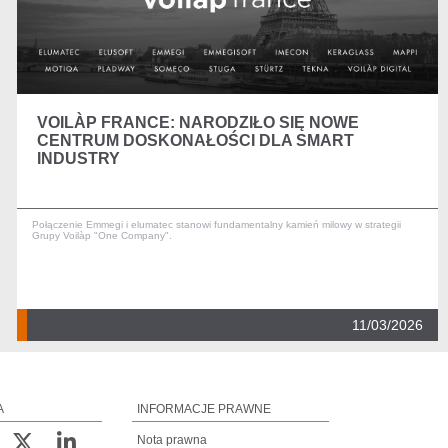
VOILÀP FRANCE: NARODZIŁO SIĘ NOWE
CENTRUM DOSKONAŁOŚCI DLA SMART
INDUSTRY
Połączenie Emmegi i elumatec stanowi fundamentalny kamień milowy w strategii
Grupy Voilàp "One Company".
11/03/2026
A
INFORMACJE PRAWNE
Nota prawna