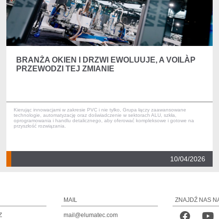
BRANŻA OKIEN I DRZWI EWOLUUJE, A VOILÀP
PRZEWODZI TEJ ZMIANIE
Kierując innowacjami w zakresie PVC i nie tylko, Grupa łączy zaawansowane
technologie, automatyzację oraz doświadczenie w sektorach ALU, szkła,
oprogramowania i handlu detalicznego, aby oferować kompleksowe i gotowe na
przyszłość rozwiązania.
10/04/2026
MAIL
ZNAJDŹ NAS N
Z
mail@elumatec.com