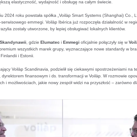
kszą elastyczność, wydajność i obsługę na całym świecie.
iu 2024 roku powstała spółka „Voilàp Smart Systems (Shanghai) Co., Lt
erwisowego emmegi. Voilàp Ibérica już rozpoczęła działalność w regio
azylia zostały utworzone, by lepiej obsługiwać lokalnych klientów.
Skandynawii
, gdzie
Elumatec
i
Emmegi
oficjalnie połączyły się w
Voi
 premium wszystkich marek grupy, wyznaczające nowe standardy w bra
inlandii i Estonii.
jący Voilàp Scandinavia, podzielił się ciekawymi spostrzeżeniami na t
 dyrektorem finansowym i ds. transformacji w Voilàp. W rozmowie opow
h i możliwościach, jakie nowy zespół widzi na przyszłość – zarówno dla