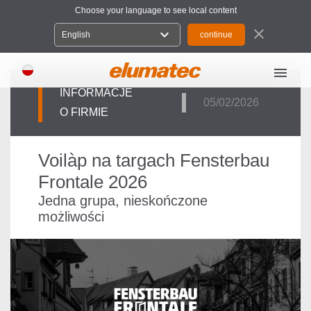
Choose your language to see local content
close
expand_more
English
menu
INFORMACJE
05/02/2026
O FIRMIE
Voilàp na targach Fensterbau
Frontale 2026
Jedna grupa, nieskończone
możliwości