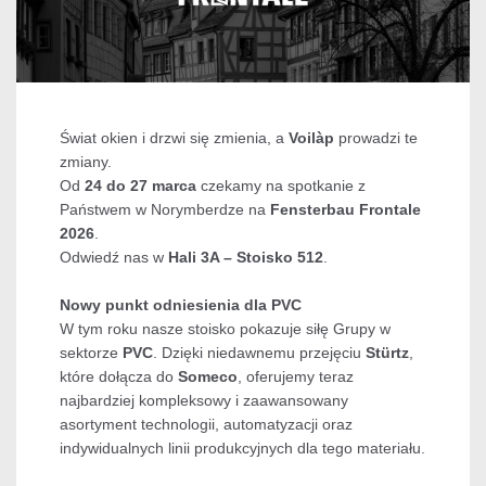
Świat okien i drzwi się zmienia, a
Voilàp
prowadzi te
zmiany.
Od
24 do 27 marca
czekamy na spotkanie z
Państwem w Norymberdze na
Fensterbau Frontale
2026
.
Odwiedź nas w
Hali 3A – Stoisko 512
.
Nowy punkt odniesienia dla PVC
W tym roku nasze stoisko pokazuje siłę Grupy w
sektorze
PVC
. Dzięki niedawnemu przejęciu
Stürtz
,
które dołącza do
Someco
, oferujemy teraz
najbardziej kompleksowy i zaawansowany
asortyment technologii, automatyzacji oraz
indywidualnych linii produkcyjnych dla tego materiału.