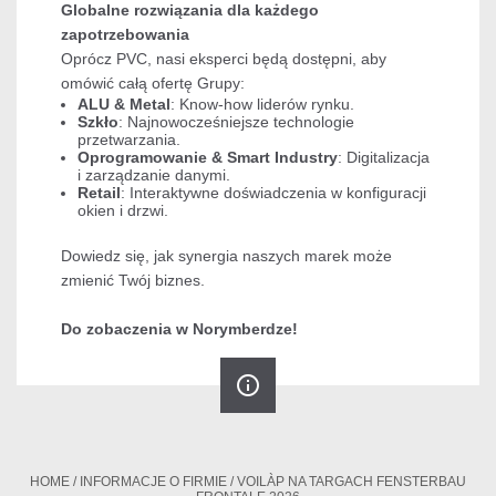
Globalne rozwiązania dla każdego
zapotrzebowania
Oprócz PVC, nasi eksperci będą dostępni, aby
omówić całą ofertę Grupy:
ALU & Metal
: Know-how liderów rynku.
Szkło
: Najnowocześniejsze technologie
przetwarzania.
Oprogramowanie & Smart Industry
: Digitalizacja
i zarządzanie danymi.
Retail
: Interaktywne doświadczenia w konfiguracji
okien i drzwi.
Dowiedz się, jak synergia naszych marek może
zmienić Twój biznes.
Do zobaczenia w Norymberdze!
info_outline
HOME
/
INFORMACJE O FIRMIE
/
VOILÀP NA TARGACH FENSTERBAU