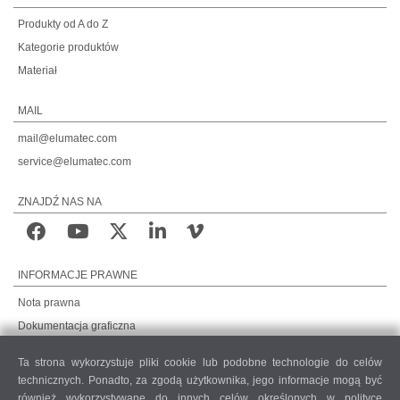
Produkty od A do Z
Kategorie produktów
Materiał
MAIL
mail@elumatec.com
service@elumatec.com
ZNAJDŹ NAS NA
INFORMACJE PRAWNE
Nota prawna
Dokumentacja graficzna
Ochrona danych
Ta strona wykorzystuje pliki cookie lub podobne technologie do celów
Ochrona danych, rynki międzynarodowe
technicznych. Ponadto, za zgodą użytkownika, jego informacje mogą być
Ogólne warunki sprzedaży
również wykorzystywane do innych celów określonych w polityce