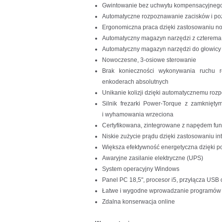
Gwintowanie bez uchwytu kompensacyjneg
Automatyczne rozpoznawanie zacisków i p
Ergonomiczna praca dzięki zastosowaniu n
Automatyczny magazyn narzędzi z czterema 
Automatyczny magazyn narzędzi do głowicy
Nowoczesne, 3-osiowe sterowanie
Brak konieczności wykonywania ruchu r
enkoderach absolutnych
Unikanie kolizji dzięki automatycznemu ro
Silnik frezarki Power-Torque z zamknięty
i wyhamowania wrzeciona
Certyfikowana, zintegrowane z napędem fu
Niskie zużycie prądu dzięki zastosowaniu int
Większa efektywność energetyczna dzięki 
Awaryjne zasilanie elektryczne (UPS)
System operacyjny Windows
Panel PC 18,5", procesor i5, przyłącza USB 
Łatwe i wygodne wprowadzanie programów z
Zdalna konserwacja online