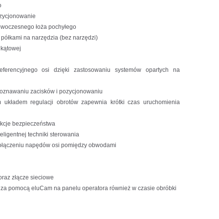
o
ozycjonowanie
owoczesnego łoża pochyłego
półkami na narzędzia (bez narzędzi)
 kątowej
eferencyjnego osi dzięki zastosowaniu systemów opartych na
zpoznawaniu zacisków i pozycjonowaniu
m układem regulacji obrotów zapewnia krótki czas uruchomienia
nkcje bezpieczeństwa
eligentnej techniki sterowania
połączeniu napędów osi pomiędzy obwodami
oraz złącze sieciowe
a pomocą eluCam na panelu operatora również w czasie obróbki