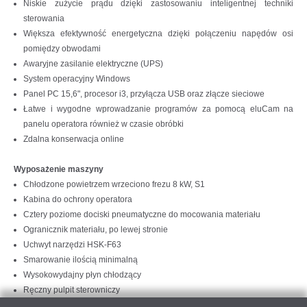
Niskie zużycie prądu dzięki zastosowaniu inteligentnej techniki
sterowania
Większa efektywność energetyczna dzięki połączeniu napędów osi
pomiędzy obwodami
Awaryjne zasilanie elektryczne (UPS)
System operacyjny Windows
Panel PC 15,6", procesor i3, przyłącza USB oraz złącze sieciowe
Łatwe i wygodne wprowadzanie programów za pomocą eluCam na
panelu operatora również w czasie obróbki
Zdalna konserwacja online
Wyposażenie maszyny
Chłodzone powietrzem wrzeciono frezu 8 kW, S1
Kabina do ochrony operatora
Cztery poziome dociski pneumatyczne do mocowania materiału
Ogranicznik materiału, po lewej stronie
Uchwyt narzędzi HSK-F63
Smarowanie ilością minimalną
Wysokowydajny płyn chłodzący
Ręczny pulpit sterowniczy
Szablon głębokości