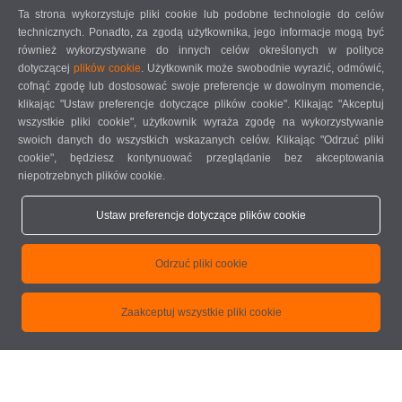
Ta strona wykorzystuje pliki cookie lub podobne technologie do celów
technicznych. Ponadto, za zgodą użytkownika, jego informacje mogą być
Opcje
również wykorzystywane do innych celów określonych w polityce
Narzędzia
dotyczącej
plików cookie
. Użytkownik może swobodnie wyrazić, odmówić,
Uchwyty narzędzi
cofnąć zgodę lub dostosować swoje preferencje w dowolnym momencie,
Automatyczny magazyn narzędzi do maks. czterech narzędzi
klikając "Ustaw preferencje dotyczące plików cookie". Klikając "Akceptuj
standardowych
wszystkie pliki cookie", użytkownik wyraża zgodę na wykorzystywanie
Automatyczny magazyn narzędzi do głowicy kątowej
swoich danych do wszystkich wskazanych celów. Klikając "Odrzuć pliki
Obrotowa głowica kątowa HSK-F63 na dwa narzędzia
cookie", będziesz kontynuować przeglądanie bez akceptowania
Urządzenie chłodzące Green-line do szafy sterowniczej z obniżonym
niepotrzebnych plików cookie.
zużyciem energii
Czytnik kodów kreskowych
Ustaw preferencje dotyczące plików cookie
Kabina ochronna, opcjonalnie z zamknięciem dookoła
Standardowo cztery zaciski. Możliwe jest rozszerzenie do ośmiu
Odrzuć pliki cookie
zacisków
Prawy referencyjny ogranicznik materiału do przykładania elementów
Zaakceptuj wszystkie pliki cookie
z obróbką nadmiarowych długości
Dodatkowy ogranicznik do obróbki nadmiarowych długości po lewej
stronie
Obustronny pomiar długości
Zacisk podwójny oraz dodatkowe akcesoria po złożeniu zapytania