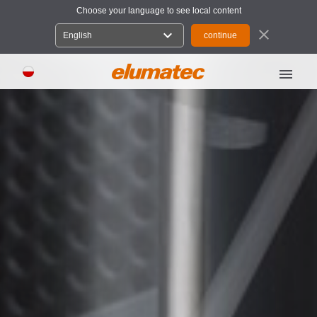
Choose your language to see local content
close
expand_more
English
menu