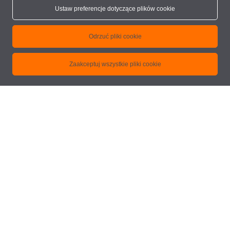
Wrzeciona szybkoobrotowe
Ustaw preferencje dotyczące plików cookie
Wrzeciona wolnoobrotowe
Głowica piły
Odrzuć pliki cookie
Możliwość docisków dwóch profili
Czytnik kodów kreskowych
Zaakceptuj wszystkie pliki cookie
Uchwyty tulejek zaciskowych
Tulejki zaciskowe
Narzędzia
eluCad (biurowy pakiet oprogramowania do zoptymalizowanego
zarządzania produkcją)
ZAMÓW OFERTĘ