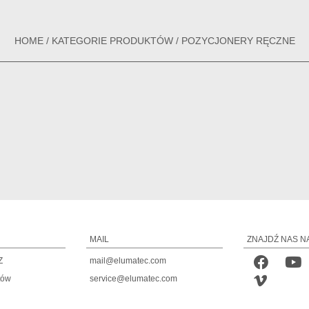
HOME
/
KATEGORIE PRODUKTÓW
/
POZYCJONERY RĘCZNE
MAIL
ZNAJDŹ NAS N
Z
mail@elumatec.com
tów
service@elumatec.com