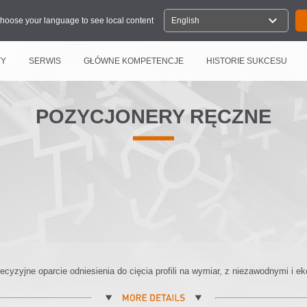
expand_more
hoose your language to see local content
English
TY
SERWIS
GŁÓWNE KOMPETENCJE
HISTORIE SUKCESU
POZYCJONERY RĘCZNE
ecyzyjne oparcie odniesienia do cięcia profili na wymiar, z niezawodnymi i 