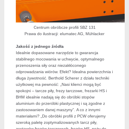
Centrum obróbcze profili SBZ 131
Prawa do ilustracji: elumatec AG, Mühlacker
Jakość z jednego źródła
Idealnie dopasowane narzędzie to gwarancja
stabilnego mocowania w uchwycie, optymalnego
przenoszenia siły oraz niezakłóconego
odprowadzania wiórów. Efekt? Idealna powierzchnia i
długa żywotność. Berthold Scherer z działu techniki
użytkowej ma pewność: „Nasi klienci mogą być
spokojni – tarcze piły, frezy tarczowe, frezarki HS i
BHM idealnie nadają się do obróbki stopów
aluminium do przeróbki plastycznej i są zgodne z
zastosowaniem danej maszyny”. A co z innymi
materiałami? „Do obróbki profili z PCW oferujemy
szeroką paletę zoptymalizowanych tarcz piły,
zestawów frezów tarczowych, frezów HS, noży do