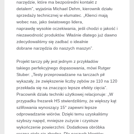
narzędzie, które ma bezpośredni kontakt z
detalem”, wyjaśnia Michael Dehm, kierownik działu
sprzedaży technicznej w elumatec. „Klienci mają
wobec nas, jako światowego lidera,
naprawdę wysokie oczekiwania, jeśli chodzi o jakość i
niezawodność produktów. Właśnie dlatego już dawno
zdecydowaliśmy się zadbać o idealnie
dobrane narzędzia do naszych maszyn”.
Projekt tarczy piły jest jednym z przykładów
takiego perfekcyjnego dopasowania, mówi Rutger
Stuber: „Testy przeprowadzane na tarczach pił
wykazały, że zwiększenie liczby zębów ze 110 na 120
przekłada się na znacząco lepsze efekty cięcia”.
Pracownik działu techniki użytkowej relacjonuje: „W
przypadku frezarek HS stwierdziliśmy, że większy kąt
szlifowania wynoszący 15° zapewni lepsze
odprowadzanie wiórów. Dzięki temu uzyskaliśmy
szybszy napęd, mniejsze zużycie i czystsze
wykończenie powierzchni. Dodatkowa obróbka
ręczna stała się zbędna. Dla naszych klientów