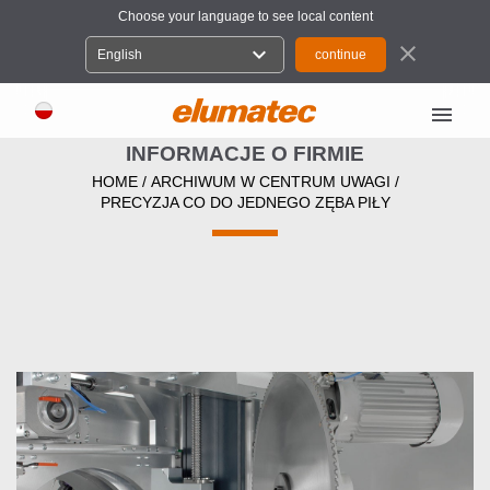
Choose your language to see local content
close
expand_more
English
menu
INFORMACJE O FIRMIE
HOME
/
ARCHIWUM W CENTRUM UWAGI
/
PRECYZJA CO DO JEDNEGO ZĘBA PIŁY