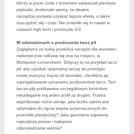
którzy w pocie czoła z krzemieni wytwarzali pierwsze
pięściaki, doskonale wiemy, że idealne
narzędzie pozwala uzyskać lepsze efekty, a także
oszczędzić siły i czas. Nie zmieniło się to nawet w
czasach high-tech i przemysłu 4.0.
W odwiedzinach u producenta tarcz pił
Zaglądamy za kulisy produkcji narzędzi dla elumatec:
niekoniecznie odbywa się ona na miejscu, w
Mühlacker-Lomersheim. Dotyczy to na przykład tarcz
pił: aby uzyskać optymalną tarczę do prototypu
nowej maszyny tnącej od elumatec, zleciliśmy jej
zaprojektowanie uznanemu producentowi tarcz. Tam
tarcze piły poddawane szczegółowym kontrolom
nieubłaganie tną jeden profil za drugim. Trzeba
wypróbować różne wersje: jaka liczba zębów jest
optymalna do cięcia stopów przeznaczonych do
przeróbki plastycznej? Jaka geometria zapewnia
najszybszy posuw i najlepsze
odprowadzanie wiórów?