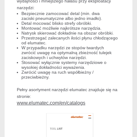
wydajności i mniejszego hałasu przy eksploatacji
narzędzi:
Bezpiecznie zamocować detal (min. dwa
zaciski pneumatyczne albo jedno imadło).
Detal mocować blisko strefy obróbki.
Montować możliwie najkrótsze narzędzia.
Natrysk skierować dokładnie na obszar obróbki.
Przestrzegać zalecanych ilości płynu chłodzącego
od elumatec.
W przypadku narzędzi ze stopów twardych
zwrócić uwagę na optymalną zbieżność tulejek
zaciskowych i uchwytów narzędzi.
Stosować wyłącznie systemy narzędziowe o
wysokiej dokładności wyważenia.
Zwrócić uwagę na ruch współbieżny /
przeciwbieżny.
Pełny asortyment narzędzi elumatec znajduje się na
stronie:
www.elumatec.com/en/catalogs