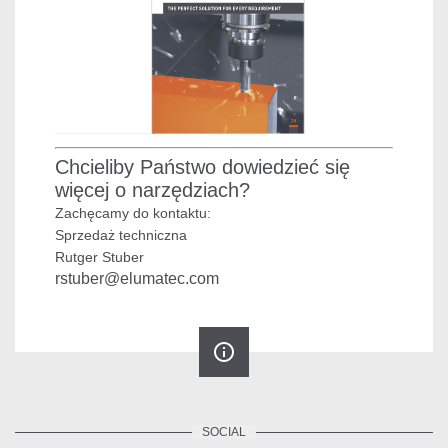
Chcieliby Państwo dowiedzieć się
więcej o narzędziach?
Zachęcamy do kontaktu:
Sprzedaż techniczna
Rutger Stuber
rstuber@elumatec.com
info_outline