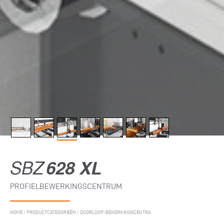
SBZ
628 XL
PROFIELBEWERKINGSCENTRUM
HOME
/
PRODUCTCATEGORIEËN
/
DOORLOOP-BEWERKINGSCENTRA