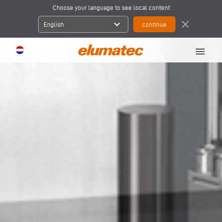
Choose your language to see local content
expand_more
close
English
menu