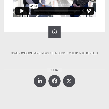
info_outline
HOME
/
ONDERNEMING-NEWS
/
EÉN BEDRIJF: VOILÀP IN DE BENELUX