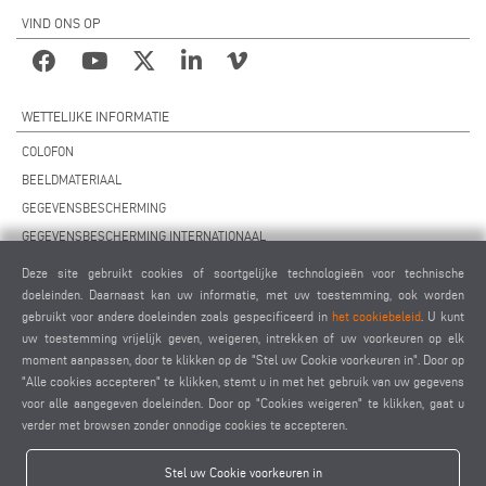
VIND ONS OP
WETTELIJKE INFORMATIE
COLOFON
BEELDMATERIAAL
GEGEVENSBESCHERMING
GEGEVENSBESCHERMING INTERNATIONAAL
ALGEMENE VOORWAARDEN
Deze site gebruikt cookies of soortgelijke technologieën voor technische
OVEREENKOMST VOOR ONDERHOUD OP AFSTAND
doeleinden. Daarnaast kan uw informatie, met uw toestemming, ook worden
gebruikt voor andere doeleinden zoals gespecificeerd in
het cookiebeleid
. U kunt
COOKIES INSTELLINGEN
uw toestemming vrijelijk geven, weigeren, intrekken of uw voorkeuren op elk
GEDRAGSCODE VOOR LEVERANCIERS
moment aanpassen, door te klikken op de "Stel uw Cookie voorkeuren in". Door op
"Alle cookies accepteren" te klikken, stemt u in met het gebruik van uw gegevens
voor alle aangegeven doeleinden. Door op "Cookies weigeren" te klikken, gaat u
verder met browsen zonder onnodige cookies te accepteren.
Stel uw Cookie voorkeuren in