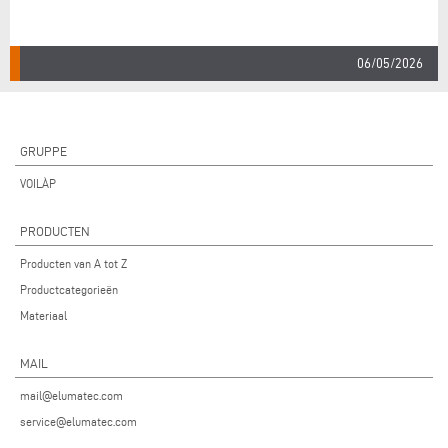
06/05/2026
GRUPPE
VOILÀP
PRODUCTEN
Producten van A tot Z
Productcategorieën
Materiaal
MAIL
mail@elumatec.com
service@elumatec.com