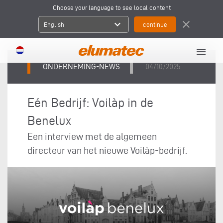
Choose your language to see local content
expand_more
close
English
menu
ONDERNEMING-NEWS
04/10/2025
Eén Bedrijf: Voilàp in de
Benelux
Een interview met de algemeen
directeur van het nieuwe Voilàp-bedrijf.