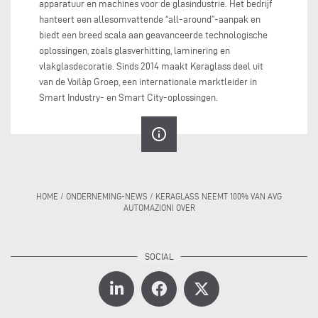
apparatuur en machines voor de glasindustrie. Het bedrijf
hanteert een allesomvattende “all-around”-aanpak en
biedt een breed scala aan geavanceerde technologische
oplossingen, zoals glasverhitting, laminering en
vlakglasdecoratie. Sinds 2014 maakt Keraglass deel uit
van de Voilàp Groep, een internationale marktleider in
Smart Industry- en Smart City-oplossingen.
info_outline
HOME
/
ONDERNEMING-NEWS
/
KERAGLASS NEEMT 100% VAN AVG
AUTOMAZIONI OVER