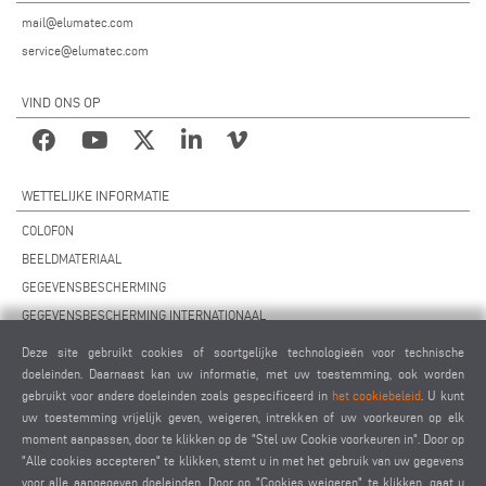
mail@elumatec.com
service@elumatec.com
VIND ONS OP
WETTELIJKE INFORMATIE
COLOFON
BEELDMATERIAAL
GEGEVENSBESCHERMING
GEGEVENSBESCHERMING INTERNATIONAAL
ALGEMENE VOORWAARDEN
Deze site gebruikt cookies of soortgelijke technologieën voor technische
OVEREENKOMST VOOR ONDERHOUD OP AFSTAND
doeleinden. Daarnaast kan uw informatie, met uw toestemming, ook worden
gebruikt voor andere doeleinden zoals gespecificeerd in
het cookiebeleid
. U kunt
COOKIES INSTELLINGEN
uw toestemming vrijelijk geven, weigeren, intrekken of uw voorkeuren op elk
GEDRAGSCODE VOOR LEVERANCIERS
moment aanpassen, door te klikken op de "Stel uw Cookie voorkeuren in". Door op
"Alle cookies accepteren" te klikken, stemt u in met het gebruik van uw gegevens
voor alle aangegeven doeleinden. Door op "Cookies weigeren" te klikken, gaat u