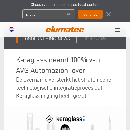
Choose your language to see local content
expand_more
close
English
menu
ONDERNEMING-NEWS
03/06/2025
Keraglass neemt 100% van
AVG Automazioni over
De overname versterkt het strategische
technologische integratieproces dat
Keraglass in gang heeft gezet.