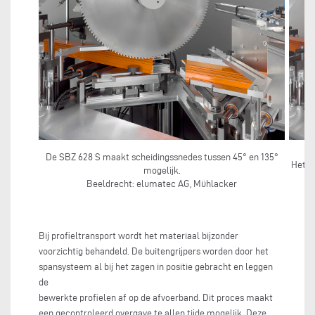
De SBZ 628 S maakt scheidingssnedes tussen 45° en 135°
Het 2
mogelijk.
Beeldrecht: elumatec AG, Mühlacker
Bij profieltransport wordt het materiaal bijzonder
voorzichtig behandeld. De buitengrijpers worden door het
spansysteem al bij het zagen in positie gebracht en leggen
de
bewerkte profielen af op de afvoerband. Dit proces maakt
een gecontroleerd overgave te allen tijde mogelijk. Deze