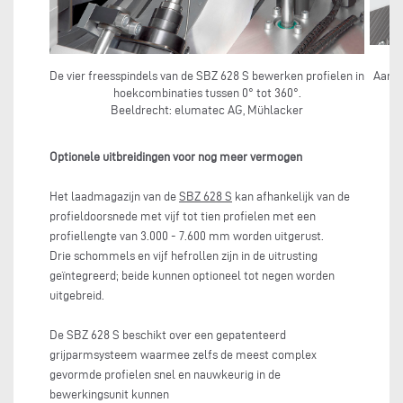
De vier freesspindels van de SBZ 628 S bewerken profielen in
Aan e
hoekcombinaties tussen 0° tot 360°.
Beeldrecht: elumatec AG, Mühlacker
Optionele uitbreidingen voor nog meer vermogen
Het laadmagazijn van de
SBZ 628 S
kan afhankelijk van de
profieldoorsnede met vijf tot tien profielen met een
profiellengte van 3.000 - 7.600 mm worden uitgerust.
Drie schommels en vijf hefrollen zijn in de uitrusting
geïntegreerd; beide kunnen optioneel tot negen worden
uitgebreid.
De SBZ 628 S beschikt over een gepatenteerd
grijparmsysteem waarmee zelfs de meest complex
gevormde profielen snel en nauwkeurig in de
bewerkingsunit kunnen