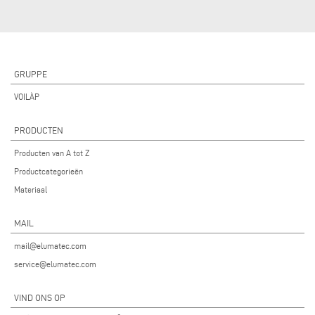
GRUPPE
VOILÀP
PRODUCTEN
Producten van A tot Z
Productcategorieën
Materiaal
MAIL
mail@elumatec.com
service@elumatec.com
VIND ONS OP