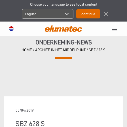
Choose your language to see local content
expand_more
close
English
menu
ONDERNEMING-NEWS
HOME
/
ARCHIEF IN HET MIDDELPUNT
/
SBZ 628 S
03/04/2019
SBZ 628 S