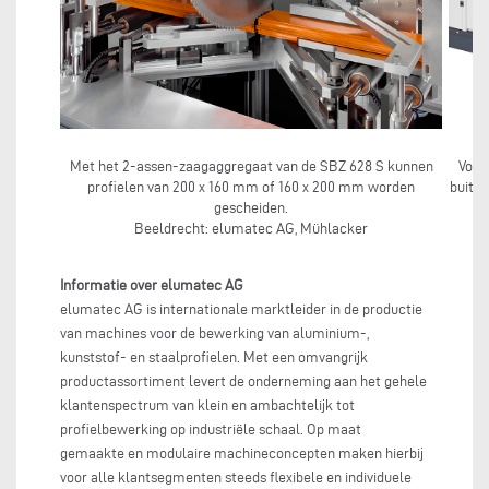
Met het 2-assen-zaagaggregaat van de SBZ 628 S kunnen
Voor
profielen van 200 x 160 mm of 160 x 200 mm worden
buiten
gescheiden.
Beeldrecht: elumatec AG, Mühlacker
Informatie over elumatec AG
elumatec AG is internationale marktleider in de productie
van machines voor de bewerking van aluminium-,
kunststof- en staalprofielen. Met een omvangrijk
productassortiment levert de onderneming aan het gehele
klantenspectrum van klein en ambachtelijk tot
profielbewerking op industriële schaal. Op maat
gemaakte en modulaire machineconcepten maken hierbij
voor alle klantsegmenten steeds flexibele en individuele