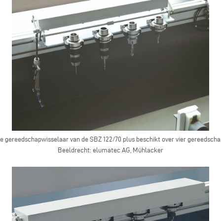
 gereedschapwisselaar van de SBZ 122/70 plus beschikt over vier gereedscha
Beeldrecht: elumatec AG, Mühlacker