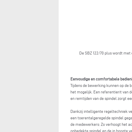
De SBZ 122/70 plus wordt met 
Eenvoudige en comfortabele bedien
Tijdens de bewerking kunnen op de b
het mogelijk. Een referentierit van 
en remtijden van de spindel zorgt 
Dankzij intelligente regeltechniek v
een toerentalgeregelde spindel gega
de medewerkers: Zo verhoogt het ac
onbedekte spindel en de in hoogte v