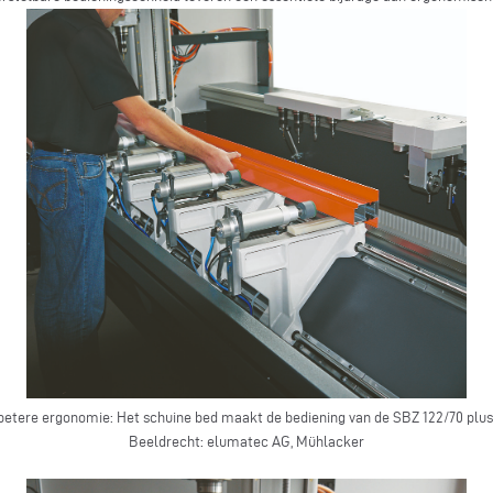
 betere ergonomie: Het schuine bed maakt de bediening van de SBZ 122/70 plus 
Beeldrecht: elumatec AG, Mühlacker