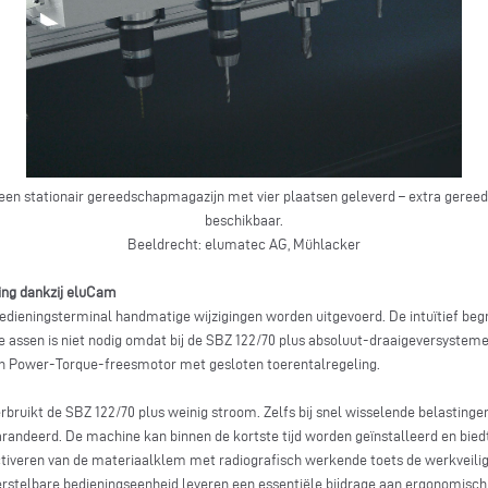
een stationair gereedschapmagazijn met vier plaatsen geleverd – extra gereed
beschikbaar.
Beeldrecht: elumatec AG, Mühlacker
ing dankzij eluCam
edieningsterminal handmatige wijzigingen worden uitgevoerd. De intuïtief beg
de assen is niet nodig omdat bij de SBZ 122/70 plus absoluut-draaigeversysteme
een Power-Torque-freesmotor met gesloten toerentalregeling.
erbruikt de SBZ 122/70 plus weinig stroom. Zelfs bij snel wisselende belastinge
randeerd. De machine kan binnen de kortste tijd worden geïnstalleerd en biedt
tiveren van de materiaalklem met radiografisch werkende toets de werkveilig
erstelbare bedieningseenheid leveren een essentiële bijdrage aan ergonomisc