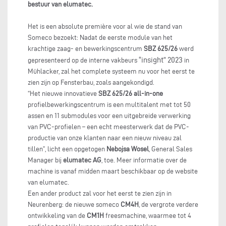
bestuur van elumatec.
Het is een absolute première voor al wie de stand van
Someco bezoekt: Nadat de eerste module van het
krachtige zaag- en bewerkingscentrum
SBZ 625/26
werd
“insight” 2023
gepresenteerd op de interne vakbeurs
in
Mühlacker, zal het complete systeem nu voor het eerst te
zien zijn op Fensterbau, zoals aangekondigd.
“Het nieuwe innovatieve
SBZ 625/26 all-in-one
profielbewerkingscentrum is een multitalent met tot 50
assen en 11 submodules voor een uitgebreide verwerking
van PVC-profielen – een echt meesterwerk dat de PVC-
productie van onze klanten naar een nieuw niveau zal
tillen”, licht een opgetogen
Nebojsa Wosel
, General Sales
Manager bij
elumatec AG
, toe. Meer informatie over de
machine is vanaf midden maart beschikbaar op de website
van elumatec.
Een ander product zal voor het eerst te zien zijn in
Neurenberg: de nieuwe someco
CM4H
, de vergrote verdere
ontwikkeling van de
CM1H
freesmachine, waarmee tot 4