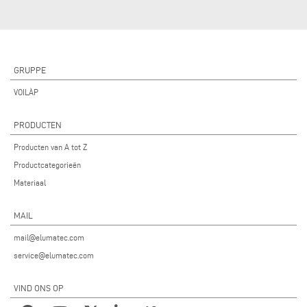
GRUPPE
VOILÀP
PRODUCTEN
Producten van A tot Z
Productcategorieën
Materiaal
MAIL
mail@elumatec.com
service@elumatec.com
VIND ONS OP