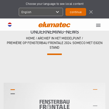
Choose your language to see local content
expand_more
close
English
menu
ONDERNEMING-NEWS
HOME
/
ARCHIEF IN HET MIDDELPUNT
/
PREMIÈRE OP FENSTERBAU FRONTALE 2024: SOMECO MET EIGEN
STAND