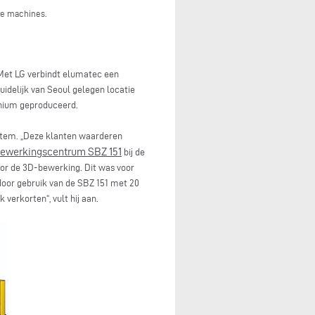
re machines.
Met LG verbindt elumatec een
uidelijk van Seoul gelegen locatie
inium geproduceerd.
stem. „Deze klanten waarderen
bewerkingscentrum SBZ 151
bij de
or de 3D-bewerking. Dit was voor
oor gebruik van de SBZ 151 met 20
verkorten“, vult hij aan.