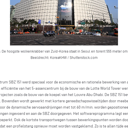
: De hoogste wolkenkrabber van Zuid-Korea staat in Seoul en torent 555 meter o
Beeldrecht: KoreaKHW / Shutterstock.com
rum SBZ 151 werd speciaal voor de economische en rationele bewerking van 
fficiëntie van het 5-assencentrum bij de bouw van de Lotte World Tower werd 
rojecten zoals de bouw van de koepel van het Louvre Abu Dhabi. De SBZ 151 bew
gd. Bovendien wordt gewerkt met kortere gereedschapswisseltijden door mee
door de dynamische servoaandrijvingen met tot 60 m/min. worden gepositionee
ngen ingevoerd en aan de SBZ doorgegeven. Het softwareprogramma legt een 
eperkt. Ook de kortste transportwegen tussen bewerkingspunten worden door
t een profielstang opnieuw moet worden vastgeklemd. Zo is te allen tijde ee