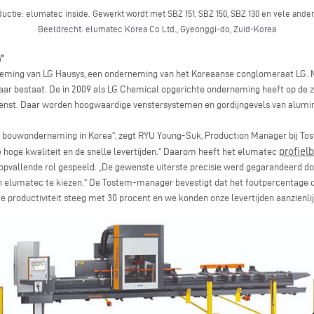
uctie: elumatec inside. Gewerkt wordt met SBZ 151, SBZ 150, SBZ 130 en vele ande
Beeldrecht: elumatec Korea Co Ltd., Gyeonggi-do, Zuid-Korea
“
eming van LG Hausys, een onderneming van het Koreaanse conglomeraat LG. 
 jaar bestaat. De in 2009 als LG Chemical opgerichte onderneming heeft op de z
enst. Daar worden hoogwaardige venstersystemen en gordijngevels van alum
te bouwonderneming in Korea“, zegt RYU Young-Suk, Production Manager bij To
profiel
 de hoge kwaliteit en de snelle levertijden.“ Daarom heeft het elumatec
opvallende rol gespeeld. „De gewenste uiterste precisie werd gegarandeerd do
 elumatec te kiezen.“ De Tostem-manager bevestigt dat het foutpercentage d
productiviteit steeg met 30 procent en we konden onze levertijden aanzienlijk 