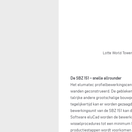
Lotte World Tower
De SBZ 151 – snelle allrounder
Het elumatec profielbewerkingscent
wanden geconstrueerd. De gebleken e
talrijke andere grootschalige bouwp
tegelijkertijd kan er worden gezaa
bewerkingsunit van de SBZ 151 kan 
Software eluCad worden de bewerki
wisselprocedures tot een minimum b
productiestappen wordt voorkomen da