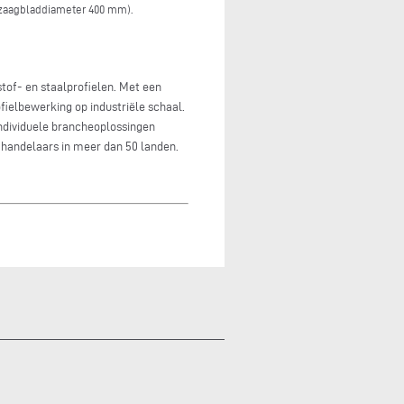
j zaagbladdiameter 400 mm).
tof- en staalprofielen. Met een
ielbewerking op industriële schaal.
ndividuele brancheoplossingen
handelaars in meer dan 50 landen.