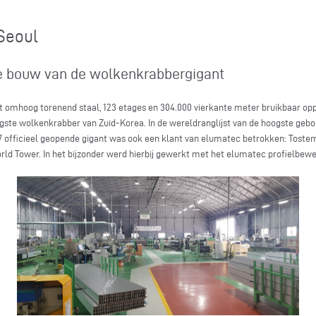
Seoul
 de bouw van de wolkenkrabbergigant
omhoog torenend staal, 123 etages en 304.000 vierkante meter bruikbaar oppe
gste wolkenkrabber van Zuid-Korea. In de wereldranglijst van de hoogste geb
2017 officieel geopende gigant was ook een klant van elumatec betrokken: Tost
ld Tower. In het bijzonder werd hierbij gewerkt met het elumatec profielbew