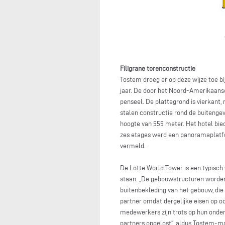
Filigrane torenconstructie
Tostem droeg er op deze wijze toe bi
jaar. De door het Noord-Amerikaans
penseel. De plattegrond is vierkant, 
stalen constructie rond de buitengev
hoogte van 555 meter. Het hotel bi
zes etages werd een panoramaplatfo
vermeld.
De Lotte World Tower is een typisc
staan. „De gebouwstructuren worden 
buitenbekleding van het gebouw, di
partner omdat dergelijke eisen op 
medewerkers zijn trots op hun onder
partners opgelost“, aldus Tostem-m