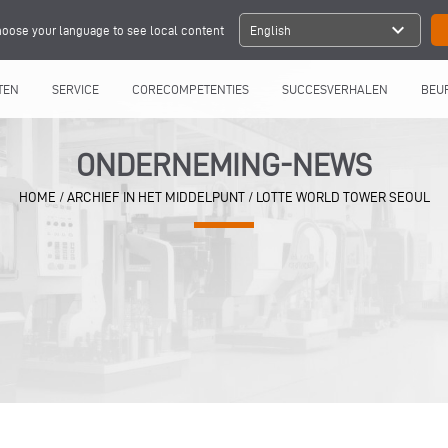
expand_more
oose your language to see local content
English
TEN
SERVICE
CORECOMPETENTIES
SUCCESVERHALEN
BEU
ONDERNEMING-NEWS
HOME
/
ARCHIEF IN HET MIDDELPUNT
/
LOTTE WORLD TOWER SEOUL