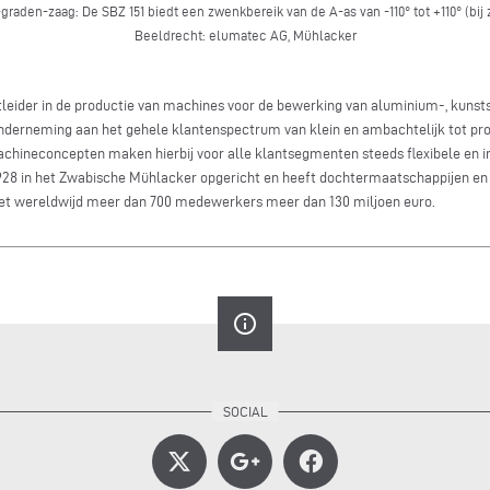
-graden-zaag: De SBZ 151 biedt een zwenkbereik van de A-as van -110° tot +110° (bi
Beeldrecht: elumatec AG, Mühlacker
leider in de productie van machines voor de bewerking van aluminium-, kunsts
nderneming aan het gehele klantenspectrum van klein en ambachtelijk tot prof
ineconcepten maken hierbij voor alle klantsegmenten steeds flexibele en i
928 in het Zwabische Mühlacker opgericht en heeft dochtermaatschappijen en 
et wereldwijd meer dan 700 medewerkers meer dan 130 miljoen euro.
info_outline