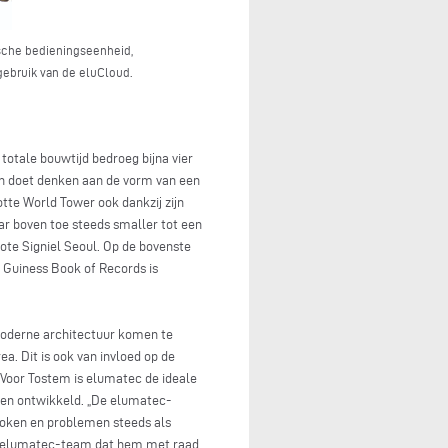
sche bedieningseenheid,
gebruik van de eluCloud.
totale bouwtijd bedroeg bijna vier
en doet denken aan de vorm van een
Lotte World Tower ook dankzij zijn
aar boven toe steeds smaller tot een
te Signiel Seoul. Op de bovenste
Guiness Book of Records is
moderne architectuur komen te
. Dit is ook van invloed op de
Voor Tostem is elumatec de ideale
den ontwikkeld. „De elumatec-
roken en problemen steeds als
het elumatec-team dat hem met raad