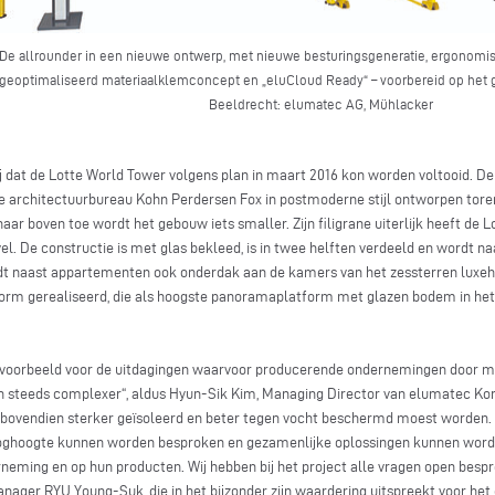
De allrounder in een nieuwe ontwerp, met nieuwe besturingsgeneratie, ergonomi
geoptimaliseerd materiaalklemconcept en „eluCloud Ready“ – voorbereid op het 
Beeldrecht: elumatec AG, Mühlacker
j dat de Lotte World Tower volgens plan in maart 2016 kon worden voltooid. De 
e architectuurbureau Kohn Perdersen Fox in postmoderne stijl ontworpen tor
naar boven toe wordt het gebouw iets smaller. Zijn filigrane uiterlijk heeft de 
el. De constructie is met glas bekleed, is in twee helften verdeeld en wordt n
edt naast appartementen ook onderdak aan de kamers van het zessterren luxeho
rm gerealiseerd, die als hoogste panoramaplatform met glazen bodem in het 
h voorbeeld voor de uitdagingen waarvoor producerende ondernemingen door 
steeds complexer“, aldus Hyun-Sik Kim, Managing Director van elumatec Korea
e bovendien sterker geïsoleerd en beter tegen vocht beschermd moest worden. 
ooghoogte kunnen worden besproken en gezamenlijke oplossingen kunnen wor
neming en op hun producten. Wij hebben bij het project alle vragen open besp
anager RYU Young-Suk, die in het bijzonder zijn waardering uitspreekt voor 