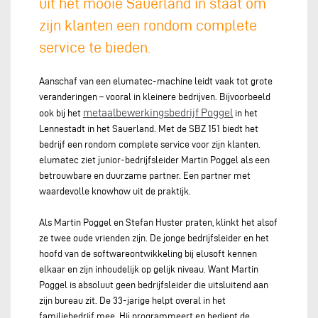
uit het mooie Sauerland in staat om
zijn klanten een rondom complete
service te bieden.
Aanschaf van een elumatec-machine leidt vaak tot grote
veranderingen – vooral in kleinere bedrijven. Bijvoorbeeld
metaalbewerkingsbedrijf Poggel
ook bij het
in het
Lennestadt in het Sauerland. Met de SBZ 151 biedt het
bedrijf een rondom complete service voor zijn klanten.
elumatec ziet junior-bedrijfsleider Martin Poggel als een
betrouwbare en duurzame partner. Een partner met
waardevolle knowhow uit de praktijk.
Als Martin Poggel en Stefan Huster praten, klinkt het alsof
ze twee oude vrienden zijn. De jonge bedrijfsleider en het
hoofd van de softwareontwikkeling bij elusoft kennen
elkaar en zijn inhoudelijk op gelijk niveau. Want Martin
Poggel is absoluut geen bedrijfsleider die uitsluitend aan
zijn bureau zit. De 33-jarige helpt overal in het
familiebedrijf mee. Hij programmeert en bedient de