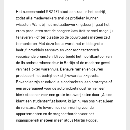
Het succesmodel SBZ 151 staat centraal in het bedrijf,
zodat alle medewerkers snel de profielen kunnen
wisselen. Want bij het metaalbewerkingsbedrijf gaat het
erom producten met de hoogste kwaliteit zo snel mogelijk
te leveren – of ter plaatse op de bouwplaats meteen zelf
te monteren. Met deze focus wordt het middelgrote
bedrijf inmiddels aanbevolen voor architectonisch
veeleisende projecten. Bijvoorbeeld het hoofdkantoor van
de IJslandse ambassadeur in Berlijn of de moderne gevel
van het Höxter warenhuis. Behalve ramen en deuren
produceert het bedrijf ook stijl-dwarsbalk-gevels.
Bovendien zijn er individuele opdrachten: een prototype of
een proefpaneel voor de automobielindustrie hier, een
bierkistopener voor een grote brouwerijketen daar. „Als de
klant een studentenflat bouwt, krijgt hij van ons niet alleen
de vensters. We leveren de nummering voor de
appartementen en de magneetborden voor het
ingangsbereik meteen mee“, aldus Martin Poggel.