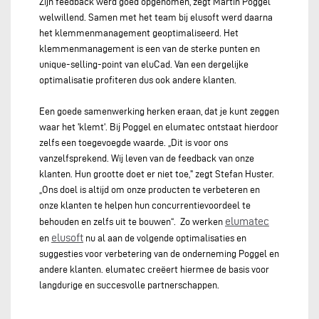
Zijn feedback werd goed opgenomen, zegt Martin Poggel
welwillend. Samen met het team bij elusoft werd daarna
het klemmenmanagement geoptimaliseerd. Het
klemmenmanagement is een van de sterke punten en
unique-selling-point van eluCad. Van een dergelijke
optimalisatie profiteren dus ook andere klanten.
Een goede samenwerking herken eraan, dat je kunt zeggen
waar het 'klemt'. Bij Poggel en elumatec ontstaat hierdoor
zelfs een toegevoegde waarde. „Dit is voor ons
vanzelfsprekend. Wij leven van de feedback van onze
klanten. Hun grootte doet er niet toe," zegt Stefan Huster.
„Ons doel is altijd om onze producten te verbeteren en
onze klanten te helpen hun concurrentievoordeel te
elumatec
behouden en zelfs uit te bouwen“. Zo werken
elusoft
en
nu al aan de volgende optimalisaties en
suggesties voor verbetering van de onderneming Poggel en
andere klanten. elumatec creëert hiermee de basis voor
langdurige en succesvolle partnerschappen.