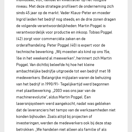
niveau. Met deze strategie profileert de onderneming zich
sinds 45 jaar op de markt. Vader Klaus-Peter en moeder
Ingrid leiden het bedrijf nog steeds, en de drie zonen dragen
de volgende verantwoordelijkheden: Martin Poggel is
verantwoordelijk voor productie en inkoop. Tobias Poggel
(42) zorgt voor commerciële zaken en de
orderafhandeling. Peter Poggel (40) is expert voor de
technische bewerking. „Wij moesten als kind op ons 15e,
16e in het weekend al meewerken“, herinnert zich Martin
Poggel. Van dichtbij beleefde hij hoe het kleine
ambachtelijke bedrijfje uitgroeide tot een bedrijf met 18
medewerkers. Belangrijke mijlpalen waren de behuizing
van het bedrijf in 1990/91- Tegelijkertijd werd begonnen
met plaatbewerking. „2003 was ons jaar van de
machinerevolutie“, aldus Martin Poggel. Een
lasersnijsysteem werd aangekocht, nadat was gebleken
dat de leveranciers het tempo van de werkzaamheden niet
konden bijhouden. Zoals altijd bij projecten of
investeringen, werden de medewerkers ook bij deze stap
betrokken. „We handelen niet alleen als familie of als