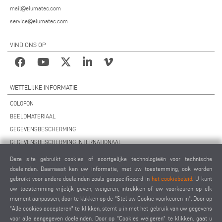
mail@elumatec.com
service@elumatec.com
VIND ONS OP
WETTELIJKE INFORMATIE
COLOFON
BEELDMATERIAAL
GEGEVENSBESCHERMING
GEGEVENSBESCHERMING INTERNATIONAAL
ALGEMENE VOORWAARDEN
Deze site gebruikt cookies of soortgelijke technologieën voor technische
OVEREENKOMST VOOR ONDERHOUD OP AFSTAND
doeleinden. Daarnaast kan uw informatie, met uw toestemming, ook worden
gebruikt voor andere doeleinden zoals gespecificeerd in
het cookiebeleid
. U kunt
COOKIES INSTELLINGEN
uw toestemming vrijelijk geven, weigeren, intrekken of uw voorkeuren op elk
GEDRAGSCODE VOOR LEVERANCIERS
moment aanpassen, door te klikken op de "Stel uw Cookie voorkeuren in". Door op
"Alle cookies accepteren" te klikken, stemt u in met het gebruik van uw gegevens
voor alle aangegeven doeleinden. Door op "Cookies weigeren" te klikken, gaat u