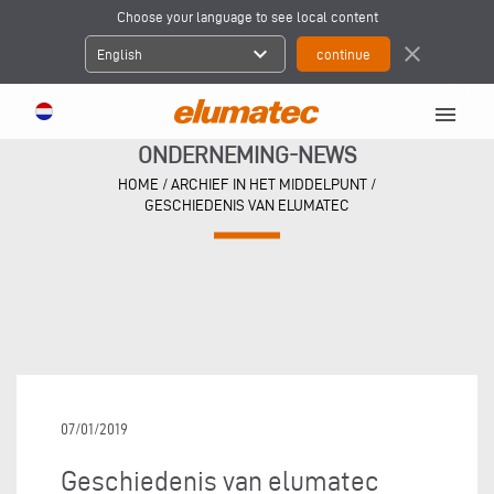
Choose your language to see local content
expand_more
close
English
menu
ONDERNEMING-NEWS
HOME
/
ARCHIEF IN HET MIDDELPUNT
/
GESCHIEDENIS VAN ELUMATEC
07/01/2019
Geschiedenis van elumatec