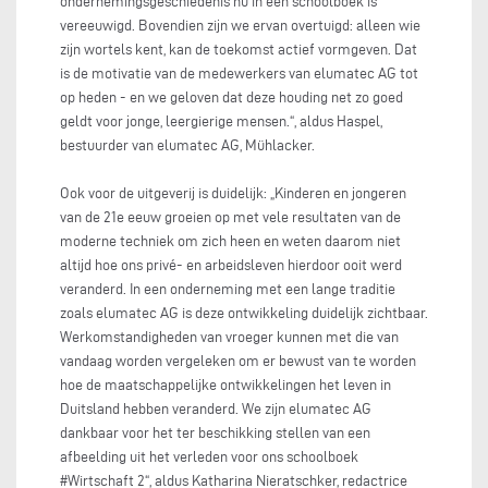
ondernemingsgeschiedenis nu in een schoolboek is
vereeuwigd. Bovendien zijn we ervan overtuigd: alleen wie
zijn wortels kent, kan de toekomst actief vormgeven. Dat
is de motivatie van de medewerkers van elumatec AG tot
op heden - en we geloven dat deze houding net zo goed
geldt voor jonge, leergierige mensen.“, aldus Haspel,
bestuurder van elumatec AG, Mühlacker.
Ook voor de uitgeverij is duidelijk: „Kinderen en jongeren
van de 21e eeuw groeien op met vele resultaten van de
moderne techniek om zich heen en weten daarom niet
altijd hoe ons privé- en arbeidsleven hierdoor ooit werd
veranderd. In een onderneming met een lange traditie
zoals elumatec AG is deze ontwikkeling duidelijk zichtbaar.
Werkomstandigheden van vroeger kunnen met die van
vandaag worden vergeleken om er bewust van te worden
hoe de maatschappelijke ontwikkelingen het leven in
Duitsland hebben veranderd. We zijn elumatec AG
dankbaar voor het ter beschikking stellen van een
afbeelding uit het verleden voor ons schoolboek
#Wirtschaft 2“, aldus Katharina Nieratschker, redactrice