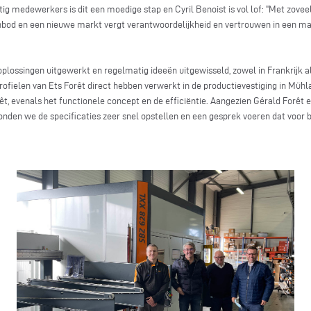
tig medewerkers is dit een moedige stap en Cyril Benoist is vol lof: "Met zov
nbod en een nieuwe markt vergt verantwoordelijkheid en vertrouwen in een m
plossingen uitgewerkt en regelmatig ideeën uitgewisseld, zowel in Frankrijk a
rofielen van Ets Forêt direct hebben verwerkt in de productievestiging in Müh
t, evenals het functionele concept en de efficiëntie. Aangezien Gérald Forêt e
nden we de specificaties zeer snel opstellen en een gesprek voeren dat voor b