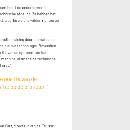
 team heeft de ondernemer de
echnische afdeling. Ze hebben het
, waarbij we ons wilden richten op
svolle training door elumatec en
 de nieuwe technologie. Bovendien
 8.2 van de systeemfabrikant
 de machine, alsmede de technische
Forêt."
 positie van de
ie op de profielen."
Franse
n Wirz, directeur van de