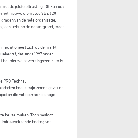
t de juiste uitrusting. Dit kan ook
 van het nieuwe elumatec SBZ 628
graden van de hele organisatie.
ij een licht op de achtergrond, maar
ijf positioneert zich op de markt
ebedrijf, dat sinds 1997 onder
 Met het nieuwe bewerkingscentrum is
rde PRO Technal-
ndsdien had ik mijn zinnen gezet op
ojecten die voldoen aan de hoge
oute keuze maken. Toch besloot
het indrukwekkende bedrag van
.