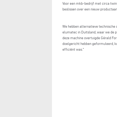
Voor een mkb-bedrijf met circa twin
beslissen over een nieuw productaa
We hebben alternatieve technische o
elumatec in Duitsland, waar we de p
deze machine overtuigde Gérald Forê
doelgericht hebben geformuleerd, ko
efficiënt was."