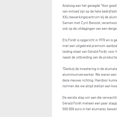
Analoog aan het gezegde "Voor goed
van invloed zijn op de hele bedrijfs
XXL-bewerkingscentrum bij de alumi
Samen met Cyril Benoist, verantwoor
ook op de uitdagingen van een dergeli
Ets Forêt is opgericht in 1970 en is 
met een uitgebreid premium aanbod v
leiding staat van Gérald Forêt, voor
naast de uitbreiding van de product
"Dankzij de investering in de elum
aluminiumverwerker. We waren een va
deze nieuwe richting. Hierdoor kunn
normen die we altijd stellen aan kwali
De eerste stap om aan die verwachti
Gérald Forêt meteen een paar stappe
500.000 euro in het elumatec bewer