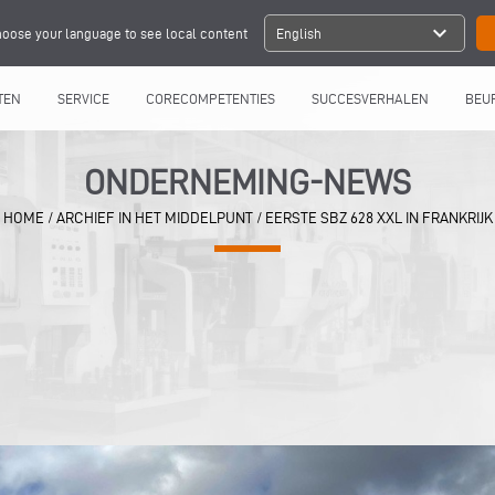
expand_more
oose your language to see local content
English
TEN
SERVICE
CORECOMPETENTIES
SUCCESVERHALEN
BEU
ONDERNEMING-NEWS
HOME
/
ARCHIEF IN HET MIDDELPUNT
/
EERSTE SBZ 628 XXL IN FRANKRIJK