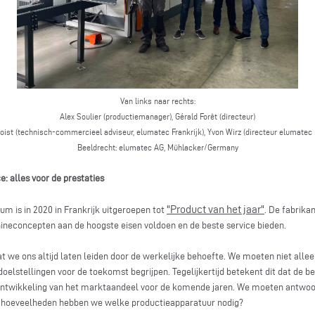
Van links naar rechts:
Alex Soulier (productiemanager), Gérald Forêt (directeur)
noist (technisch-commercieel adviseur, elumatec Frankrijk), Yvon Wirz (directeur elumatec F
Beeldrecht:
elumatec AG, Mühlacker/Germany
e: alles voor de prestaties
"Product van het jaar"
m is in 2020 in Frankrijk uitgeroepen tot
. De fabrika
econcepten aan de hoogste eisen voldoen en de beste service bieden.
dat we ons altijd laten leiden door de werkelijke behoefte. We moeten niet all
elstellingen voor de toekomst begrijpen. Tegelijkertijd betekent dit dat de b
ntwikkeling van het marktaandeel voor de komende jaren. We moeten antwoor
e hoeveelheden hebben we welke productieapparatuur nodig?