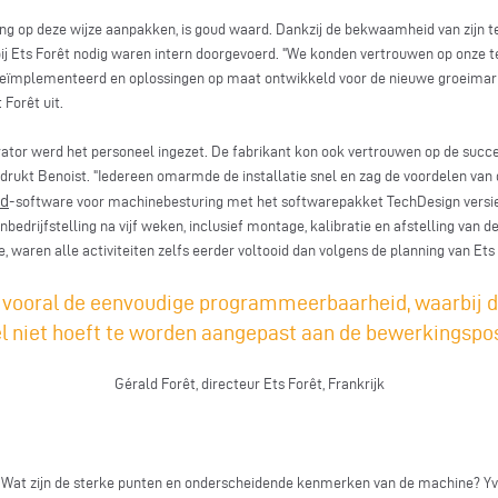
ing op deze wijze aanpakken, is goud waard. Dankzij de bekwaamheid van zijn
ij Ets Forêt nodig waren intern doorgevoerd. "We konden vertrouwen op onze t
eïmplementeerd en oplossingen op maat ontwikkeld voor de nieuwe groeimarkt
 Forêt uit.
tor werd het personeel ingezet. De fabrikant kon ook vertrouwen op de succe
adrukt Benoist. "Iedereen omarmde de installatie snel en zag de voordelen van
ad
-software voor machinebesturing met het softwarepakket TechDesign versie
bedrijfstelling na vijf weken, inclusief montage, kalibratie en afstelling van
, waren alle activiteiten zelfs eerder voltooid dan volgens de planning van Ets 
vooral de eenvoudige programmeerbaarheid, waarbij de
 niet hoeft te worden aangepast aan de bewerkingsposit
Gérald Forêt, directeur Ets Forêt, Frankrijk
 Wat zijn de sterke punten en onderscheidende kenmerken van de machine? Yvo