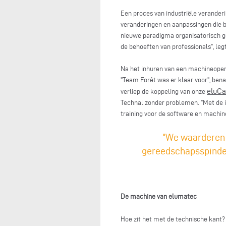
Een proces van industriële verander
veranderingen en aanpassingen die b
nieuwe paradigma organisatorisch g
de behoeften van professionals", legt
Na het inhuren van een machineopera
"Team Forêt was er klaar voor", ben
eluC
verliep de koppeling van onze
Technal zonder problemen. "Met de in
training voor de software en machine
"We waarderen 
gereedschapsspindel
De machine van elumatec
Hoe zit het met de technische kant?