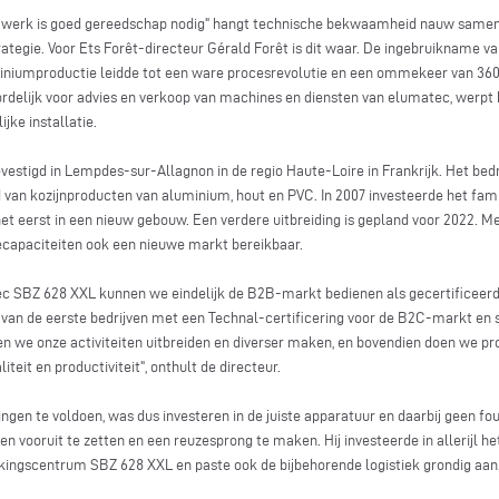
 werk is goed gereedschap nodig" hangt technische bekwaamheid nauw samen me
strategie. Voor Ets Forêt-directeur Gérald Forêt is dit waar. De ingebruikname
niumproductie leidde tot een ware procesrevolutie en een ommekeer van 360 
delijk voor advies en verkoop van machines en diensten van elumatec, werpt h
jke installatie.
gevestigd in Lempdes-sur-Allagnon in de regio Haute-Loire in Frankrijk. Het bedr
an kozijnproducten van aluminium, hout en PVC. In 2007 investeerde het famili
 het eerst in een nieuw gebouw. Een verdere uitbreiding is gepland voor 2022.
iecapaciteiten ook een nieuwe markt bereikbaar.
atec SBZ 628 XXL kunnen we eindelijk de B2B-markt bedienen als gecertificee
n de eerste bedrijven met een Technal-certificering voor de B2C-markt en si
en we onze activiteiten uitbreiden en diverser maken, en bovendien doen we pr
teit en productiviteit", onthult de directeur.
ngen te voldoen, was dus investeren in de juiste apparatuur en daarbij geen f
n vooruit te zetten en een reuzesprong te maken. Hij investeerde in allerijl 
kingscentrum SBZ 628 XXL en paste ook de bijbehorende logistiek grondig aan