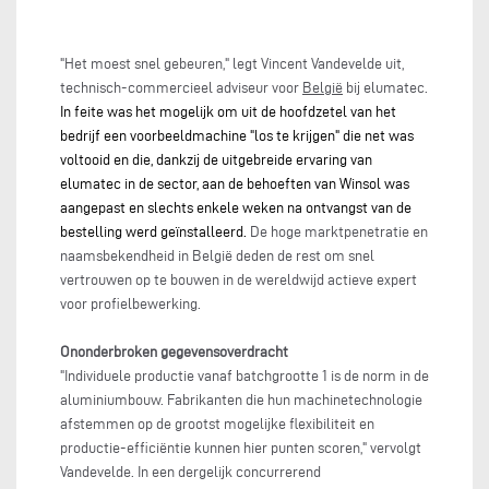
"Het moest snel gebeuren," legt Vincent Vandevelde uit,
technisch-commercieel adviseur voor
België
bij elumatec.
In feite was het mogelijk om uit de hoofdzetel van het
bedrijf een voorbeeldmachine "los te krijgen" die net was
voltooid en die, dankzij de uitgebreide ervaring van
elumatec in de sector, aan de behoeften van Winsol was
aangepast en slechts enkele weken na ontvangst van de
bestelling werd geïnstalleerd.
De hoge marktpenetratie en
naamsbekendheid in België deden de rest om snel
vertrouwen op te bouwen in de wereldwijd actieve expert
voor profielbewerking.
Ononderbroken gegevensoverdracht
"Individuele productie vanaf batchgrootte 1 is de norm in de
aluminiumbouw. Fabrikanten die hun machinetechnologie
afstemmen op de grootst mogelijke flexibiliteit en
productie-efficiëntie kunnen hier punten scoren," vervolgt
Vandevelde. In een dergelijk concurrerend