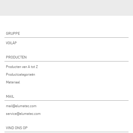
GRUPPE
VOILÀP
PRODUCTEN
Producten van A tot Z
Productcategorieën
Materiaal
MAIL
mail@elumatec.com
service@elumatec.com
VIND ONS OP