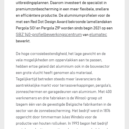
uitbreidingsplannen. Daarom investeert de specialist in
premiumzonbescherming in een meer flexibele, snellere
en efficiëntere productie. De aluminiumprofielen voor de
met een Red Dot Design Award bekroonde lamellendaken
Pergola SO! en Pergola Z!P worden sinds begin 2021 op een
SBZ 140-profielbewerkingscentrum
elumatec
van
bewerkt.
De hoge corrosiebestendigheid, het lage gewicht en de
vele mogelijkheden om oppervlakken aan te passen,
hebben ertoe geleid dat aluminium ook in de bouwsector
een grote vlucht heeft genomen als materiaal.
Tegelijkertijd betreden steeds meer leveranciers de
aantrekkelijke markt voor terrasoverkappingen, pergola's,
zonneschermen en garagedeuren van aluminium. Met 400
werknemers en drie fabrieken is de Winsol-groep uit
Izegem één van de gevestigde Belgische fabrikanten in de
sector van de zonnebescherming. Het bedrijf werd in 1876
opgericht door timmerman Jules Windels voor de
productie van houten rolluiken. In 1993 begon het bedrijf