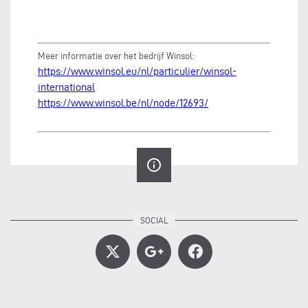
Meer informatie over het bedrijf Winsol:
https://www.winsol.eu/nl/particulier/winsol-
international
https://www.winsol.be/nl/node/12693/
info_outline