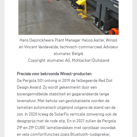
Hans Dejonckheere Plant Manager Helios Aalter, Winsol
en Vincent Vandevelde, technisch-commercieel Adviseur
elumatec België
Copyright: elumatec AG, Mühlacker/Duitsland
Precisie voor bekroonde Winsol-producten
De Pergola SO! ontving in 2019 de felbegeerde Red Dot
Design Award. Zij wordt gekenmerkt door een
bovengemiddelde stabiliteit en gegarandeerde lange
levensduur. Met behulp van geolokalisatie worden de
lamellen automatisch uitgelijnd volgens de stand van de
zon. In 2020 kreeg de SolarFix verticale zonwering ook de
designprijs met de rode stip. En in 2021 zullen de Pergola
Z!P en Z!P CUBE lamellendaken met oprolbaar vouwdak
en vele comfortfuncties zoals Bluetooth-luidspreker,