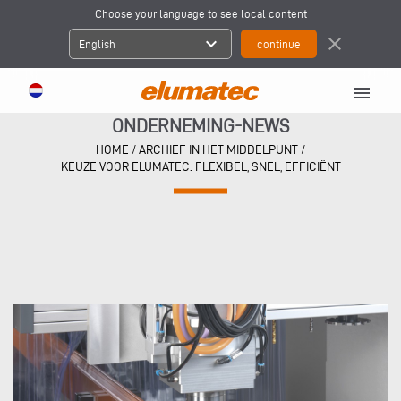
Choose your language to see local content
expand_more
close
English
menu
ONDERNEMING-NEWS
HOME
/
ARCHIEF IN HET MIDDELPUNT
/
KEUZE VOOR ELUMATEC: FLEXIBEL, SNEL, EFFICIËNT