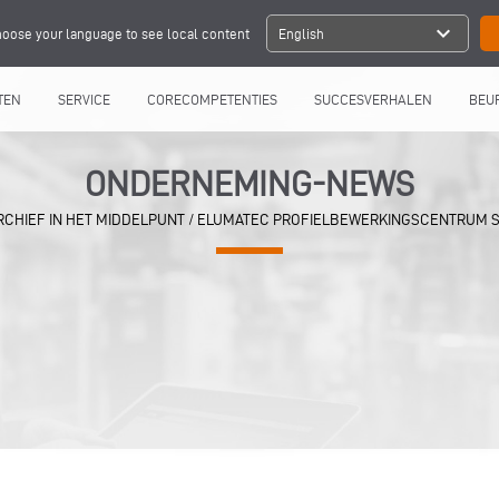
expand_more
oose your language to see local content
English
TEN
SERVICE
CORECOMPETENTIES
SUCCESVERHALEN
BEU
ONDERNEMING-NEWS
RCHIEF IN HET MIDDELPUNT
/
ELUMATEC PROFIELBEWERKINGSCENTRUM SB