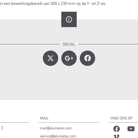
et een bewerkingsbereik van 300 x 230 mm op de Y- en Z-as.
info_outline
MAIL
VIND ONS OP
t Z
mail@elumatec.com
n
service@elumatec.com