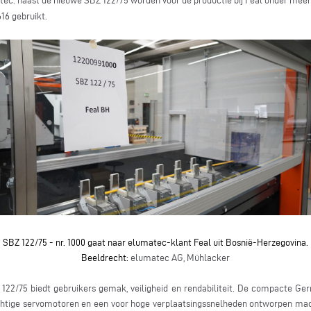
atec: naast de nieuwe SBZ 122/75 worden voor de productie bij Feal onder mee
16 gebruikt.
SBZ 122/75 - nr. 1000 gaat naar elumatec-klant Feal uit Bosnië-Herzegovina.
Beeldrecht:
elumatec AG, Mühlacker
22/75 biedt gebruikers gemak, veiligheid en rendabiliteit. De compacte G
achtige servomotoren en een voor hoge verplaatsingssnelheden ontworpen mac