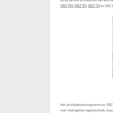
op de service en kwaliteit van elum
SBZ 150
SBZ 151
SBZ 131
,
,
en SBZ 6
Het profielbewerkingscentrum SBZ 1
met intelligente regeltechniek, kr