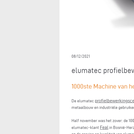
08/12/2021
elumatec profielbe
1000ste Machine van h
profielbewerkingsc
De elumatec
metaalbouw en industriële gebruike
Half november was het zover: de 1
Feal
elumatec-klant
in Bosnië-Herz