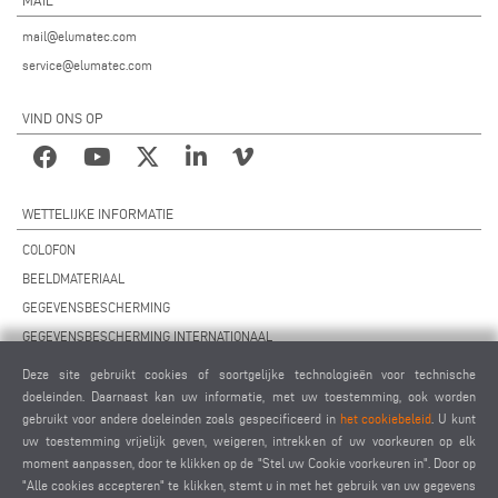
mail@elumatec.com
service@elumatec.com
VIND ONS OP
WETTELIJKE INFORMATIE
COLOFON
BEELDMATERIAAL
GEGEVENSBESCHERMING
GEGEVENSBESCHERMING INTERNATIONAAL
ALGEMENE VOORWAARDEN
Deze site gebruikt cookies of soortgelijke technologieën voor technische
OVEREENKOMST VOOR ONDERHOUD OP AFSTAND
doeleinden. Daarnaast kan uw informatie, met uw toestemming, ook worden
gebruikt voor andere doeleinden zoals gespecificeerd in
het cookiebeleid
. U kunt
COOKIES INSTELLINGEN
uw toestemming vrijelijk geven, weigeren, intrekken of uw voorkeuren op elk
GEDRAGSCODE VOOR LEVERANCIERS
moment aanpassen, door te klikken op de "Stel uw Cookie voorkeuren in". Door op
"Alle cookies accepteren" te klikken, stemt u in met het gebruik van uw gegevens