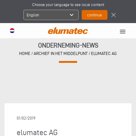
Choose your language to see local content
expand_more
close
English
menu
ONDERNEMING-NEWS
HOME
/
ARCHIEF IN HET MIDDELPUNT
/
ELUMATEC AG
01/02/2019
elumatec AG