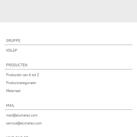
GRUPPE
VOILÀP
PRODUCTEN
Producten van A tot Z
Productcategorieën
Materiaal
MAIL
mail@elumatec.com
service@elumatec.com