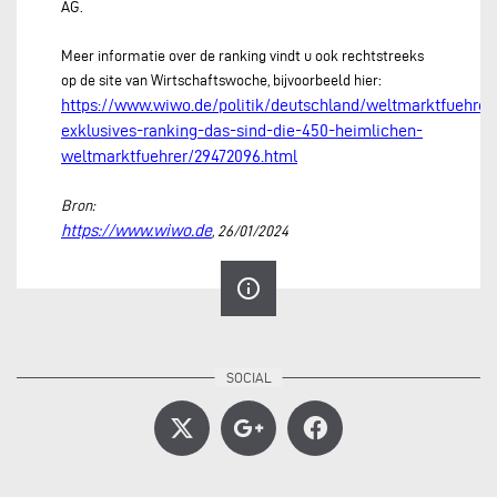
AG.
Meer informatie over de ranking vindt u ook rechtstreeks
op de site van Wirtschaftswoche, bijvoorbeeld hier:
https://www.wiwo.de/politik/deutschland/weltmarktfuehrer
exklusives-ranking-das-sind-die-450-heimlichen-
weltmarktfuehrer/29472096.html
Bron:
https://www.wiwo.de
, 26/01/2024
info_outline