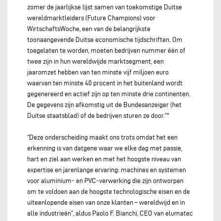
zomer de jaarlijkse lijst samen van toekomstige Duitse
wereldmarktleiders (Future Champions) voor
WirtschaftsWoche, een van de belangrijkste
toonaangevende Duitse economische tijdschriften. Om
toegelaten te worden, moeten bedrijven nummer één of
twee zijn in hun wereldwijde marktsegment, een
jaaromzet hebben van ten minste vijf miljoen euro
waarvan ten minste 40 procent in het buitenland wordt
gegenereerd en actief zijn op ten minste drie continenten.
De gegevens zijn afkomstig uit de Bundesanzeiger (het
Duitse staatsblad) of de bedrijven sturen ze door.”*
“Deze onderscheiding maakt ons trots omdat het een
erkenning is van datgene waar we elke dag met passie,
hart en ziel aan werken en met het hoogste niveau van
expertise en jarenlange ervaring: machines en systemen
voor aluminium- en PVC-verwerking die zijn ontworpen
om te voldoen aan de hoogste technologische eisen en de
uiteenlopende eisen van onze klanten – wereldwijd en in
alle industrieën”, aldus Paolo F. Bianchi, CEO van elumatec