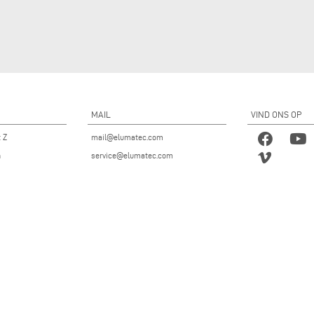
MAIL
VIND ONS OP
t Z
mail@elumatec.com
n
service@elumatec.com