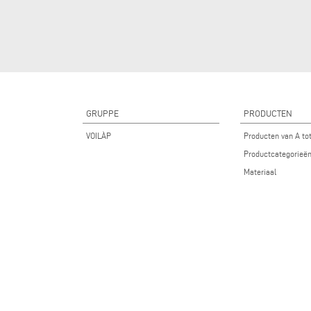
GRUPPE
PRODUCTEN
VOILÀP
Producten van A to
Productcategorieë
Materiaal