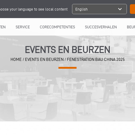
expand_more
oose your language to see local content
English
TEN
SERVICE
CORECOMPETENTIES
SUCCESVERHALEN
BEU
EVENTS EN BEURZEN
HOME
/
EVENTS EN BEURZEN
/
FENESTRATION BAU CHINA 2025