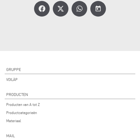
today
GRUPPE
VOILÀP
PRODUCTEN
Producten van A tot Z
Productcategorieën
Materiaal
MAIL