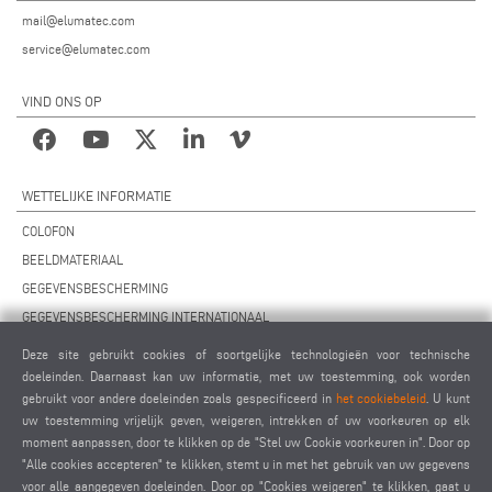
mail@elumatec.com
service@elumatec.com
VIND ONS OP
WETTELIJKE INFORMATIE
COLOFON
BEELDMATERIAAL
GEGEVENSBESCHERMING
GEGEVENSBESCHERMING INTERNATIONAAL
ALGEMENE VOORWAARDEN
Deze site gebruikt cookies of soortgelijke technologieën voor technische
OVEREENKOMST VOOR ONDERHOUD OP AFSTAND
doeleinden. Daarnaast kan uw informatie, met uw toestemming, ook worden
gebruikt voor andere doeleinden zoals gespecificeerd in
het cookiebeleid
. U kunt
COOKIES INSTELLINGEN
uw toestemming vrijelijk geven, weigeren, intrekken of uw voorkeuren op elk
GEDRAGSCODE VOOR LEVERANCIERS
moment aanpassen, door te klikken op de "Stel uw Cookie voorkeuren in". Door op
"Alle cookies accepteren" te klikken, stemt u in met het gebruik van uw gegevens
voor alle aangegeven doeleinden. Door op "Cookies weigeren" te klikken, gaat u