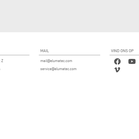
MAIL
VIND ONS OP
t Z
mail@elumatec.com
n
service@elumatec.com