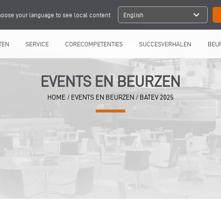
expand_more
oose your language to see local content
English
TEN
SERVICE
CORECOMPETENTIES
SUCCESVERHALEN
BEU
EVENTS EN BEURZEN
HOME
/
EVENTS EN BEURZEN
/
BATEV 2025