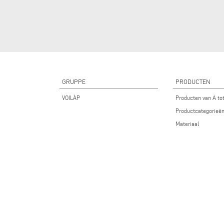
GRUPPE
PRODUCTEN
VOILÀP
Producten van A to
Productcategorieë
Materiaal