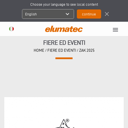
Choose your language to see local content
expand_more
close
English
menu
FIERE ED EVENTI
HOME
/
FIERE ED EVENTI
/
ZAK 2025