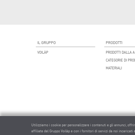
IL GRUPPO
PRODOTTI
VOILÀP
PRODOTTI DALLA A
CATEGORIE DI PRO
MATERIALI
Utilizziamo i cookie per personalizzare i contenuti e gli annunci, offri
affiliate del Gruppo Voilàp e con i fornitori di servizi da noi incaricati