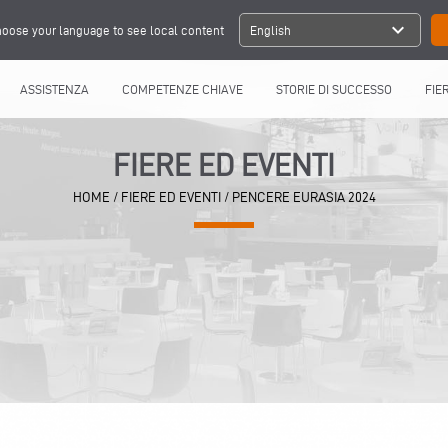
expand_more
oose your language to see local content
English
ASSISTENZA
COMPETENZE CHIAVE
STORIE DI SUCCESSO
FIE
FIERE ED EVENTI
HOME
/
FIERE ED EVENTI
/
PENCERE EURASIA 2024