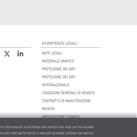
AVVERTENZE LEGALI
NOTE LEGALI
MATERIALE GRAFICO
PROTEZIONE DEI DATI
PROTEZIONE DEI DATI
INTERNAZIONALE
CONDIZIONI GENERALI DI VENDITA
CONTRATTO DI MANUTENZIONE
REMOTA
IMPOSTAZIONE COOKIES
CODICE DI CONDOTTA DEI FORNITORI
tre informazioni sull'utilizzo del nostro sito web con le società
altri dati da te forniti o raccolti durante l'utilizzo dei servizi.