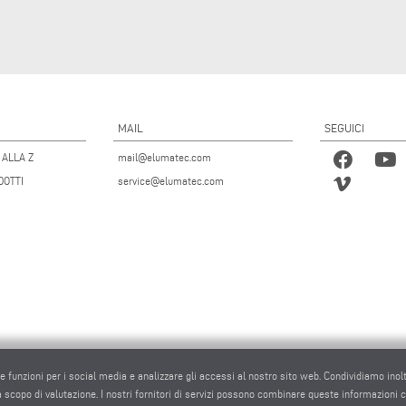
MAIL
SEGUICI
 ALLA Z
mail@elumatec.com
DOTTI
service@elumatec.com
re funzioni per i social media e analizzare gli accessi al nostro sito web. Condividiamo inol
 a scopo di valutazione. I nostri fornitori di servizi possono combinare queste informazioni con 