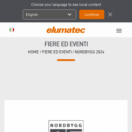
Choose your language to see local content
expand_more
close
English
menu
FIERE ED EVENTI
HOME
/
FIERE ED EVENTI
/
NORDBYGG 2024