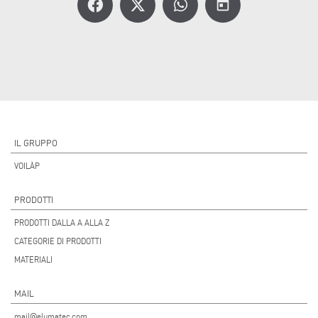
today
IL GRUPPO
VOILÀP
PRODOTTI
PRODOTTI DALLA A ALLA Z
CATEGORIE DI PRODOTTI
MATERIALI
MAIL
mail@elumatec.com