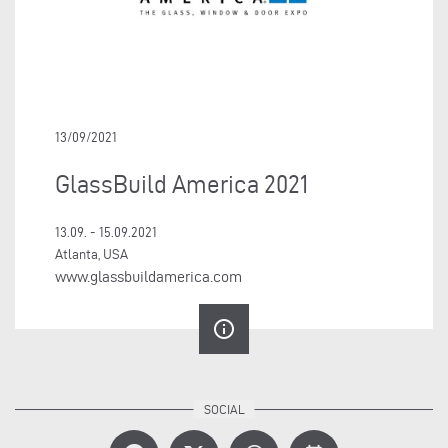
13/09/2021
GlassBuild America 2021
13.09. - 15.09.2021
Atlanta, USA
www.glassbuildamerica.com
info_outline