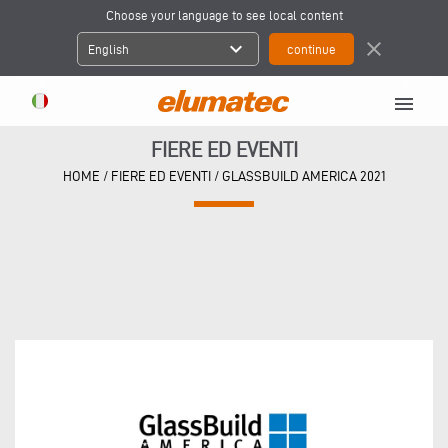
Choose your language to see local content
expand_more
close
English
menu
FIERE ED EVENTI
HOME
/
FIERE ED EVENTI
/
GLASSBUILD AMERICA 2021